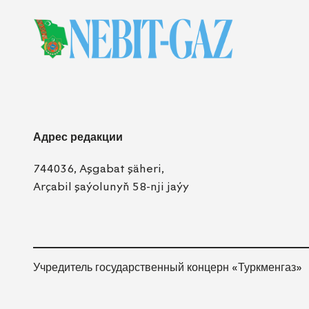
Адрес редакции
744036, Aşgabat şäheri,
Arçabil şaýolunyň 58-nji jaýy
Учредитель государственный концерн «Туркменгаз»