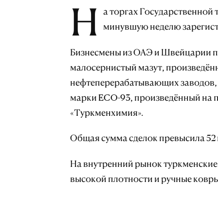
Н
а торгах Государственной
минувшую неделю зарегист
Бизнесмены из ОАЭ и Швейцарии п
малосернистый мазут, произведё
нефтеперерабатывающих заводов, 
марки ECO-93, произведённый на 
«Туркменхимия».
Общая сумма сделок превысила 52
На внутренний рынок туркменские
высокой плотности и ручные ковры 