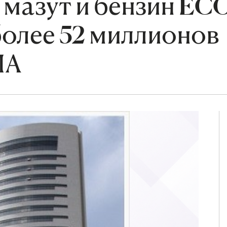
мазут и бензин EC
более 52 миллионов
ША