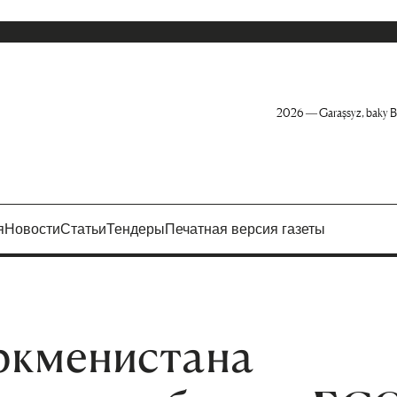
2026 — Garaşsyz, baky B
я
Новости
Статьи
Тендеры
Печатная версия газеты
ркменистана