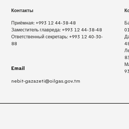
Контакты
К
Приёмная:
+993 12 44-38-48
Б
Заместитель главреда:
+993 12 44-38-48
0
Ответственный секретарь:
+993 12 40-30-
Д
88
4
Л
8
М
Email
9
nebit-gazazeti@oilgas.gov.tm