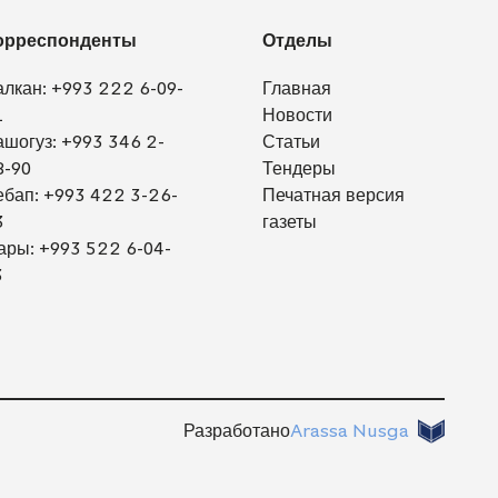
орреспонденты
Отделы
алкан:
+993 222 6-09-
Главная
1
Новости
ашогуз:
+993 346 2-
Статьи
8-90
Тендеры
ебап:
+993 422 3-26-
Печатная версия
3
газеты
ары:
+993 522 6-04-
3
Разработано
Arassa Nusga