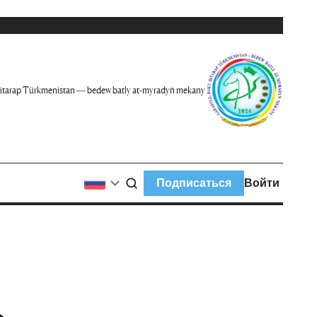
itarap Türkmenistan — bedew batly at-myradyň mekany
Подписаться
Войти