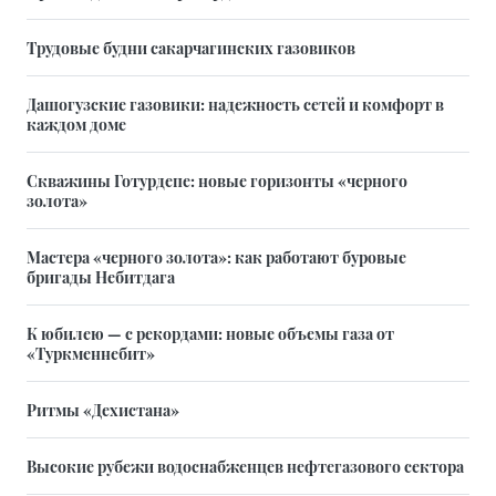
Трудовые будни сакарчагинских газовиков
Дашогузские газовики: надежность сетей и комфорт в
каждом доме
Скважины Готурдепе: новые горизонты «черного
золота»
Мастера «черного золота»: как работают буровые
бригады Небитдага
К юбилею — с рекордами: новые объемы газа от
«Туркменнебит»
Ритмы «Дехистана»
Высокие рубежи водоснабженцев нефтегазового сектора