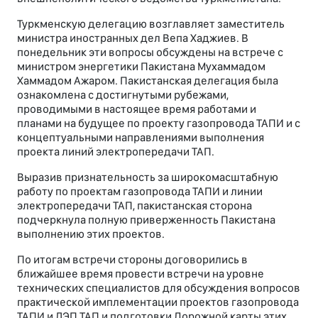
Туркменскую делегацию возглавляет заместитель
министра иностранных дел Вепа Хаджиев. В
понедельник эти вопросы обсуждены на встрече с
министром энергетики Пакистана Мухаммадом
Хаммадом Ажаром. Пакистанская делегация была
ознакомлена с достигнутыми рубежами,
проводимыми в настоящее время работами и
планами на будущее по проекту газопровода ТАПИ и с
концептуальными направлениями выполнения
проекта линий электропередачи ТАП.
Выразив признательность за широкомасштабную
работу по проектам газопровода ТАПИ и линии
электропередачи ТАП, пакистанская сторона
подчеркнула полную приверженность Пакистана
выполнению этих проектов.
По итогам встречи стороны договорились в
ближайшее время провести встречи на уровне
технических специалистов для обсуждения вопросов
практической имплементации проектов газопровода
ТАПИ и ЛЭП ТАП и подготовки Дорожной карты этих