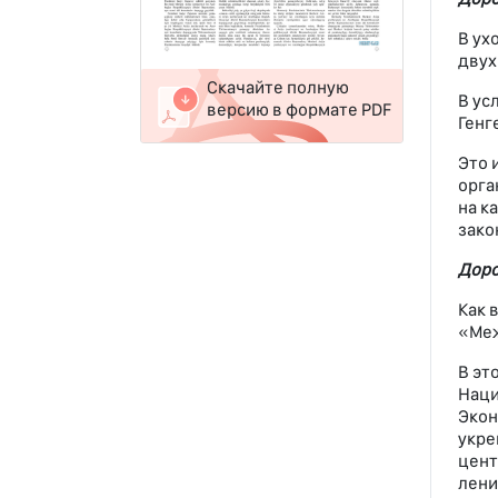
В ух
двух
Скачайте полную
В ус
версию в формате PDF
Генг
Это 
орга
на к
зако
Доро
Как 
«Меж
В эт
Наци
Экон
укре
цент
лени