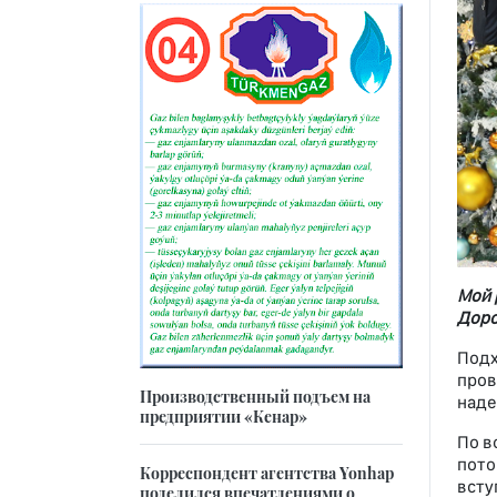
Мой 
Доро
Подх
пров
Производственный подъем на
наде
предприятии «Кенар»
По в
пото
Корреспондент агентства Yonhap
всту
поделился впечатлениями о