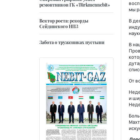
восп
ремонтников ГК «Türkmennebit»
мы р
Вектор роста: рекорды
В де
Сейдинского НПЗ
инду
наук
Забота о тружениках пустыни
В на
Пров
кото
дута
спис
От в
Неде
и ши
Неде
Боль
Махт
иску
Доро