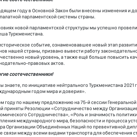
одящем году в Основной Закон были внесены изменения и 
палатной парламентской системы страны.
ловиях новой парламентской структуры мы успешно провел
еша Туркменистана.
историческое событие, ознаменовавшее новый этап развити
нов нашей страны, призвано вывести работу законодательн
ачественно новый уровень, а также ещё больше повысить к
нодательно-правовых актов.
гие соотечественники!
вы знаете, по инициативе нейтрального Туркменистана 2021 
дународным годом мира и доверия».
ом году по нашему предложению на 75-й сессии Генерально
й приняты Резолюции «Сотрудничество между Организацие
омического Сотрудничества», «Роль и значимость политики
пления международного мира, безопасности и процесса уст
ра Организации Объединённых Наций по превентивной дипл
е связи между всеми видами транспорта для обеспечения 