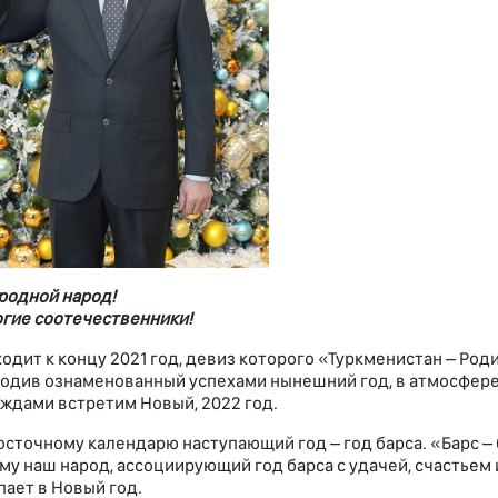
родной народ!
гие соотечественники!
одит к концу 2021 год, девиз которого «Туркменистан – Род
одив ознаменованный успехами нынешний год, в атмосфере
ждами встретим Новый, 2022 год.
осточному календарю наступающий год – год барса. «Барс – 
му наш народ, ассоциирующий год барса с удачей, счастьем
пает в Новый год.