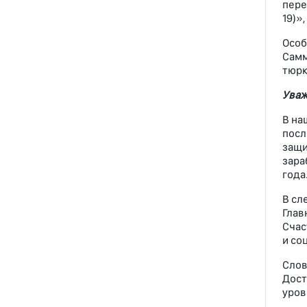
пере
19)»
Особ
Самм
тюрк
Уваж
В на
посл
защи
зара
года
В сл
Глав
Счас
и со
Слов
Дост
уров