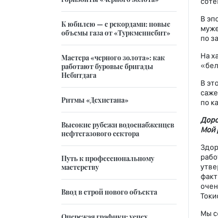
соте
В эп
К юбилею — с рекордами: новые
муже
объемы газа от «Туркменнебит»
по з
На х
Мастера «черного золота»: как
«бел
работают буровые бригады
Небитдага
В эт
саже
Ритмы «Дехистана»
по к
Доро
Высокие рубежи водоснабженцев
Мой 
нефтегазового сектора
Здор
рабо
Путь к профессиональному
утве
мастерству
факт
очен
Ввод в строй нового объекта
Токи
Мы с
Опережая графики: успех