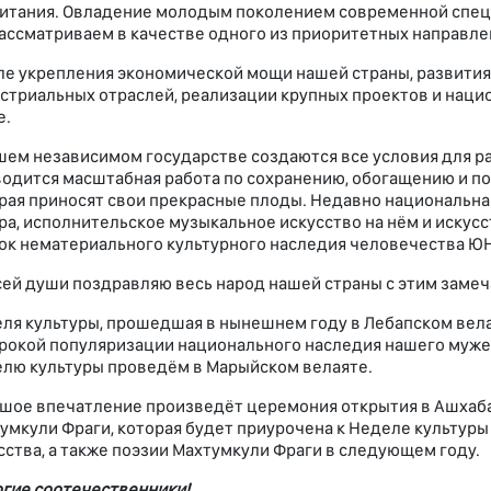
итания. Овладение молодым поколением современной спе
ассматриваем в качестве одного из приоритетных направле
ле укрепления экономической мощи нашей страны, развития
стриальных отраслей, реализации крупных проектов и нац
е.
шем независимом государстве создаются все условия для ра
одится масштабная работа по сохранению, обогащению и п
рая приносят свои прекрасные плоды. Недавно национальн
ра, исполнительское музыкальное искусство на нём и иску
ок нематериального культурного наследия человечества Ю
сей души поздравляю весь народ нашей страны с этим заме
ля культуры, прошедшая в нынешнем году в Лебапском вела
рокой популяризации национального наследия нашего мужес
лю культуры проведём в Марыйском велаяте.
шое впечатление произведёт церемония открытия в Ашхаба
умкули Фраги, которая будет приурочена к Неделе культуры
сства, а также поэзии Махтумкули Фраги в следующем году.
гие соотечественники!