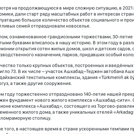
отря на продолжающуюся в мире сложную ситуацию, в 2021 
омики, дали старт ряду масштабных работ в интересах стран
луатацию большое количество объектов социального и про
тливых семей отпраздновали новоселье.
лом, ознаменованное грандиозными торжествами, 30-летие 
тыми буквами вписалось в нашу историю. В этом году в раз
монии открытия сотен жилых домов, школ и детских садов, 
зводственного назначения, парков, придавших особый коло
чество только крупных объектов, построенных и введённых 
игло 73. В их числе – участок Ашхабад–Теджен автобана Аш
дайханский текстильные комплексы, здания «Türkmeniň ak öý
гуз, а также другие сооружения.
ом году торжественно отпраздновано 140-летие нашей прекр
жен фундамент нового жилого комплекса «Ашхабад-сити». 
гионе комплекса «Ашхабад», состоящего из Торгово-развлек
еменного жилого дома, а также уникальных оте­лей «Arkada
еломраморную столицу.
е того, в настоящее время в стране ускоренными темпами п