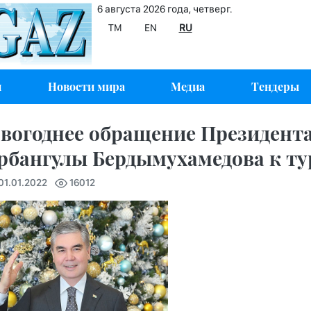
6 августа 2026 года, четверг.
TM
EN
RU
и
Новости мира
Медиа
Тендеры
вогоднее обращение Президент
рбангулы Бердымухамедова к т
 01.01.2022
16012