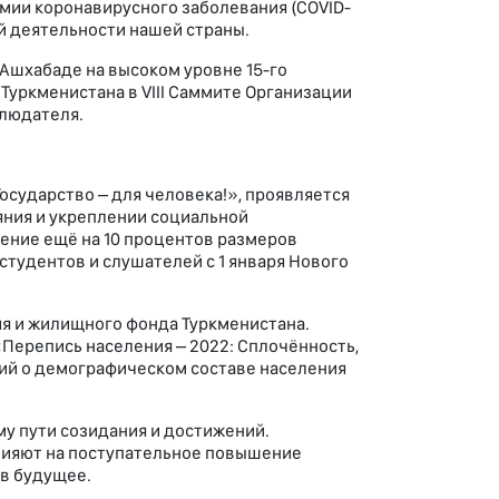
емии коронавирусного заболевания (COVID-
й деятельности нашей страны.
Ашхабаде на высоком уровне 15-го
Туркменистана в VIII Саммите Организации
блюдателя.
сударство – для человека!», проявляется
ния и укреплении социальной
ение ещё на 10 процентов размеров
студентов и слушателей с 1 января Нового
я и жилищного фонда Туркменистана.
«Перепись населения – 2022: Сплочённость,
ний о демографическом составе населения
у пути созидания и достижений.
лияют на поступательное повышение
 в будущее.