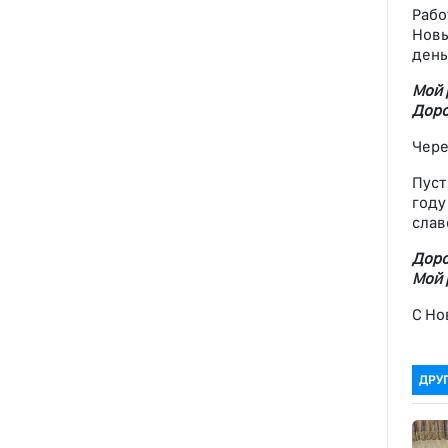
Рабо
Новы
день
Мой 
Доро
Чере
Пуст
году
слав
Доро
Мой 
С Но
ДРУ