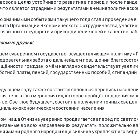
возок в целях устойчивого развития в период и после панд
, что является отрадными результатами внешнеполитическо
о значимыми событиями текущего года стали проведение в 
ита Организации Экономического Сотрудничества, участие 
оязычных государств и присоединение к ней в качестве на
аемые друзья!
шем суверенном государстве, осуществляющем политику «Го
едовательная забота о дальнейшем повышении благосостоя
щённости граждан, о чём наглядно свидетельствует увелич
ботной платы, пенсий, государственных пособий, стипендий 
.
едующем году также состоится сплошная перепись населени
ная цель этого мероприятия, которое пройдёт под девизом 
тье, Светлое будущее», состоит в получении точных сведе
циально-экономическом сос­тоянии населения.
ом, наша Отчизна уверенно продвигается вперёд по светлом
игаемые во всех направлениях результаты положительно в
ня жизни родного народа и ещё сильнее укреп­ляют его веру