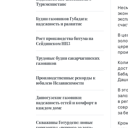
Туркменистане
Несм
экон
Будни газовиков Губадага:
эксп
надежность и развитие
счас
В це
Рост производства битума на
золо
Сейдинском НПЗ
цере
прои
Трудовые будни сакарчагинских
Коли
газовиков
дост
Баба
Производственные рекорды к
Дашо
юбилею Независимости
В эт
зало
Дашогузские газовики:
в ре
надежность сетей и комфорт в
совр
каждом доме
за б
Скважины Готурдепе: новые
Кром
горизонты «черного золота»