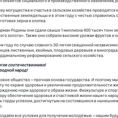
н объектов социального и производственного назначения, 
оху могущества и счастья в сельском хозяйстве проводятс
ственные земледельцы и в этом году с честью справились
аготовке зерна и хлопка.
арман Родины они сдали свыше 1 миллиона 400 тысяч тонн зе
ого золота». Также они собрали высокие урожаи фруктов и
ом году по случаю славного 30-летия священной независим
нцев лиственных, хвойных, плодовых деревьев и винограда
ардинальному реформированию сельского хозяйства.
гие соотечественники!
родной народ!
овое общество – прочная основа государства. И поэтому 
ту по охране здоровья и увеличению продолжительности жи
рждению норм здорового образа жизни. Физкультуре и спор
ору обеспечения здоровья и счастливой жизни нашего народ
ь горды успехом, достигнутым на состоявшихся в нынешнем 
о.
оздаём все условия для получения молодёжью – нашим буд