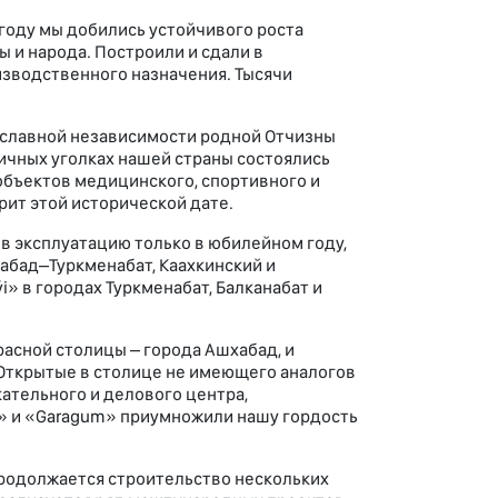
году мы добились устойчивого роста
ы и народа. Построили и сдали в
изводственного назначения. Тысячи
славной независимос­ти родной Отчизны
личных уголках нашей страны состоялись
объектов медицинского, спортивного и
рит этой исторической дате.
в эксплуатацию только в юбилейном году,
хабад–Туркменабат, Каахкинский и
i» в городах Туркменабат, Балканабат и
асной столицы – города Ашхабад, и
Открытые в столице не имеющего аналогов
ательного и делового центра,
g» и «Garagum» приумножили нашу гордость
родолжается строи­тельство нескольких