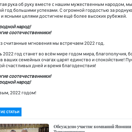
тая рука об руку вместе с нашим мужественным народом, 
й год большими успехами. С огромной гордостью за родную
 и ясными целями достигнем ещё более высоких рубежей.
родной народ!
гие соотечественники!
з считанные мгновения мы встречаем 2022 год.
ь 2022 год станет во всём мире годом мира, благополучия, б
 в ваших семейных очагах царят единство и спокойствие! П
ой счастливых дней и время благоденствия!
гие соотечественники!
родной народ!
вым, 2022 годом!
ГИЕ СТАТЬИ
Обсуждено участие компаний Японии в
Туркменистане