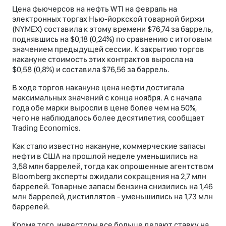
Цена фьючерсов на нефть WTI на февраль на
электронных торгах Нью-йоркской товарной биржи
(NYMEX) составила к этому времени $76,74 за баррель,
поднявшись на $0,18 (0,24%) по сравнению с итоговым
значением предыдущей сессии. К закрытию торгов
накануне стоимость этих контрактов выросла на
$0,58 (0,8%) и составила $76,56 за баррель.
В ходе торгов накануне цена нефти достигала
максимальных значений с конца ноября. А с начала
года обе марки выросли в цене более чем на 50%,
чего не наблюдалось более десятилетия, сообщает
Trading Economics.
Как стало известно накануне, коммерческие запасы
нефти в США на прошлой неделе уменьшились на
3,58 млн баррелей, тогда как опрошенные агентством
Bloomberg эксперты ожидали сокращения на 2,7 млн
баррелей. Товарные запасы бензина снизились на 1,46
млн баррелей, дистиллятов - уменьшились на 1,73 млн
баррелей.
Кроме того, инвесторы все больше делают ставку на