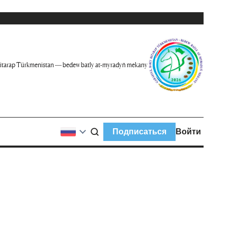
itarap Türkmenistan — bedew batly at-myradyň mekany
Подписаться
Войти