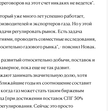
реговоров на этот счет никаких не ведется".
оторый уже много лет успешно работает,
роизводителей и экспортеров газа. Но у этой
дачи регулировать рынок. Есть задача
гиями, проводить совместные исследования,
осительно газового рынка", - пояснил Новак.
 развитый относительно добычи, поставок и
аверное, пока еще не так развит.
ают занимать значительную долю, хотя
в ближайшие годы их соотношение составит
ь, когда газ может стать таким биржевым
гда [при достижении поставок СПГ 50%
регулирования. Сейчас это просто