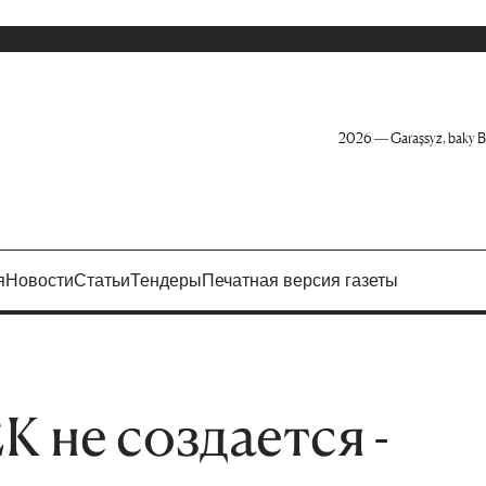
2026 — Garaşsyz, baky B
я
Новости
Статьи
Тендеры
Печатная версия газеты
 не создается -