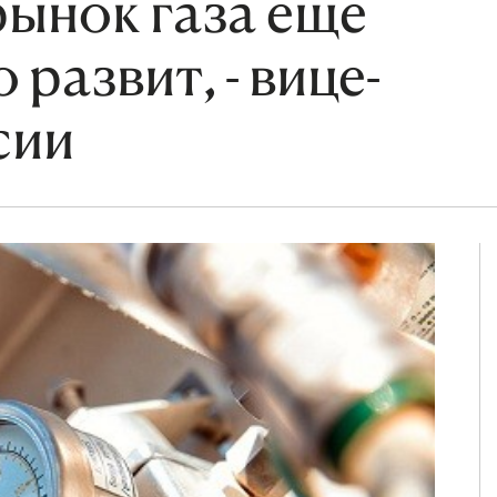
рынок газа еще
развит, - вице-
сии