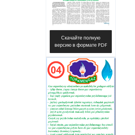
sine, gaz sazlaýjy düwünleriň bolsa 7-
sine hyzmat edýärler. Tejribeli
işgärlerimiz ulgamda «mawy ýangyjyň»
akymynyň kadaly bolmagyny
Скачайте полную
gazanmak ugrunda ýadawsyz alada
версию в формате PDF
edýärler — diýip, bölümiň gaz
geçirijiler we ulanyşyk-gözegçilik
gullugynyň başlygy Geldimyrat
Rozyýew alnyp barylýan işler barada
höwes bilen gürrüň berýär.