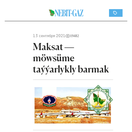
13 сентября 2021
19482
Maksat —
möwsüme
taýýarlykly barmak