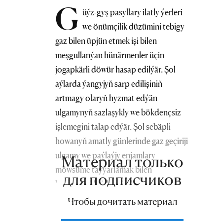
G
üýz-gyş pasyllary ilatly ýerleri
we önümçilik düzümini tebigy
gaz bilen üpjün etmek işi bilen
meşgullanýan hünärmenler üçin
jogapkärli döwür hasap edilýär. Şol
aýlarda ýangyjyň sarp edilişiniň
artmagy olaryň hyzmat edýän
ulgamynyň sazlaşykly we bökdençsiz
işlemegini talap edýär. Şol sebäpli
howanyň amatly günlerinde gaz geçiriji
ulgamy we paýlaýjy enjamlary
Материал только
möwsüme taýýarlamak bilen
для подписчиков
baglanyşykly işler giňden
ýaýbaňlandyrylýar. Şeýle işlere
Чтобы дочитать материал
«Türkmengaz» döwlet konserniniň