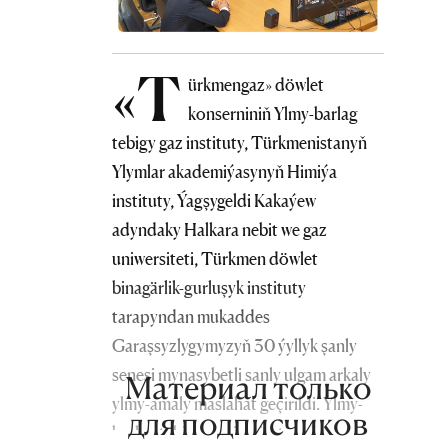
«T
ürkmengaz» döwlet
konserniniň Ylmy-barlag
tebigy gaz instituty, Türkmenistanyň
Ylymlar akademiýasynyň Himiýa
instituty, Ýagşygeldi Kakaýew
adyndaky Halkara nebit we gaz
uniwersiteti, Türkmen döwlet
binagärlik-gurluşyk instituty
tarapyndan mukaddes
Garaşsyzlygymyzyň 30 ýyllyk şanly
senesi mynasybetli sanly ulgam arkaly
Материал только
ylmy-amaly maslahat geçirildi. Ylmy-
для подписчиков
barlag tebigy gaz institutynyň umumy