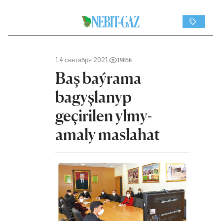
14 сентября 2021
19856
Baş baýrama
bagyşlanyp
geçirilen ylmy-
amaly maslahat