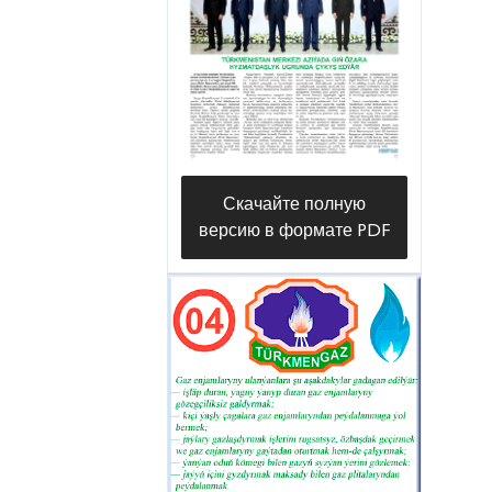
maglumatlary awtomatlaşdyryş
usullarda interpretirlemek
barlaghanasynyň müdiri Hatyja
Çopanowa, gazy çuňňur gaýtadan
işlemek sektorynyň inženeri Aýjemal
Mämmedowa, Himiýa institutynyň
Скачайте полную
senagat himiýasy barlaghanasynyň
версию в формате PDF
müdiri Rejepnur Nurberdiýew, fiziki-
himiki seljerme we güwänama
bölüminiň ylmy işgäri Ogulnur
Jumaýewa, Ýagşygeldi Kakaýew
adyndaky Halkara nebit we gaz
uniwersitetiniň öwreniji mugallymy
Mähriban Keroglyýewa, Türkmen
döwlet binagärlik-gurluşyk institutynyň