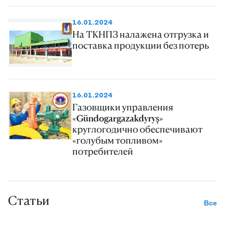
almagyň usullary» we ş.m. temalarda
16.01.2024
söz sözlediler. Olaryň çykyşynda alyp
На ТКНПЗ налажена отгрузка и
barýan seljermeleri, derňewleri, ylmy
поставка продукции без потерь
çemeleşmeleri giňişleýin beýan edildi.
16.01.2024
Газовщики управления
«Gündogargazakdyryş»
круглогодично обеспечивают
«голубым топливом»
потребителей
Статьи
Все