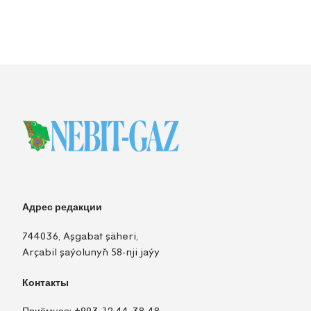
Адрес редакции
744036, Aşgabat şäheri,
Arçabil şaýolunyň 58-nji jaýy
Контакты