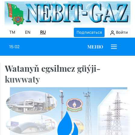
TM
EN
RU
Подписаться
Войти
МЕНЮ
15:02
Watanyň egsilmez güýji-
kuwwaty