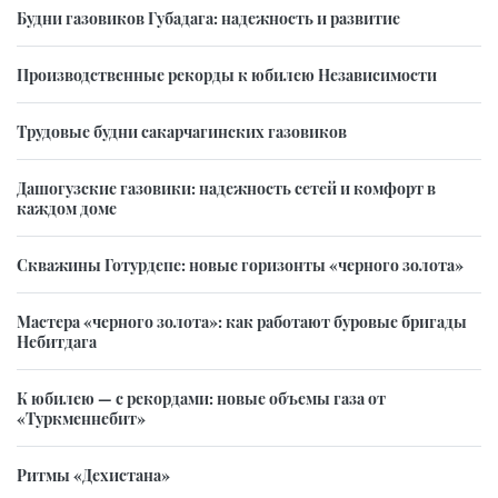
Будни газовиков Губадага: надежность и развитие
Производственные рекорды к юбилею Независимости
Трудовые будни сакарчагинских газовиков
Дашогузские газовики: надежность сетей и комфорт в
каждом доме
Скважины Готурдепе: новые горизонты «черного золота»
Мастера «черного золота»: как работают буровые бригады
Небитдага
К юбилею — с рекордами: новые объемы газа от
«Туркменнебит»
Ритмы «Дехистана»