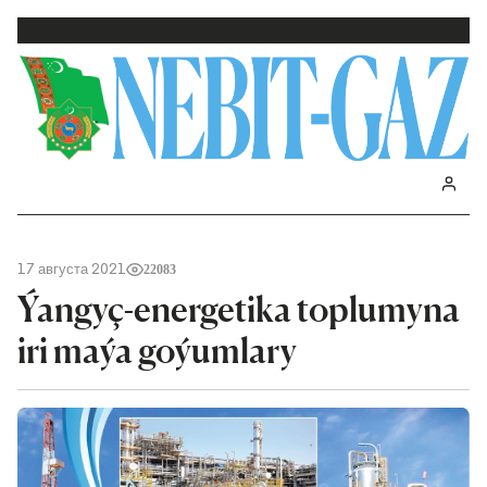
17 августа 2021
22083
Ýangyç-energetika toplumyna
iri maýa goýumlary