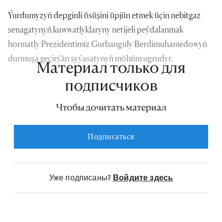
Ýurdumyzyň depginli ösüşini üpjün etmek üçin nebitgaz
senagatynyň kuwwatlyklaryny netijeli peýdalanmak
hormatly Prezidentimiz Gurbanguly Berdimuhamedowyň
durmuşa geçirýän syýasatynyň möhüm ugrudyr.
Материал только для
подписчиков
Чтобы дочитать материал
Подписаться
Уже подписаны?
Войдите здесь