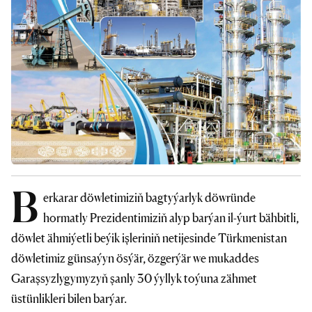
B
erkarar döwletimiziň bagtyýarlyk döwründe
hormatly Prezidentimiziň alyp barýan il-ýurt bähbitli,
döwlet ähmiýetli beýik işleriniň netijesinde Türkmenistan
döwletimiz günsaýyn ösýär, özgerýär we mukaddes
Garaşsyzlygymyzyň şanly 30 ýyllyk toýuna zähmet
üstünlikleri bilen barýar.