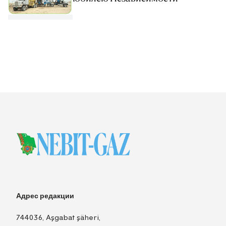
Адрес редакции
744036, Aşgabat şäheri,