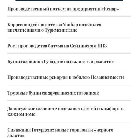
Производственный подъем на предприятии «Кенар»
Корреспондент агентства Yonhap поделился
впечатлениями о Туркменистане
Рост производства битума на Сейдинском НПЗ
Будни газовиков Губадага: надежность и развитие
Производственные рекорды к юбилею Независимости
Трудовые будни сакарчагинских газовиков
Дашогузские газовики: надежность сетей и комфорт в
каждом доме
Скважины Готурдепе: новые горизонты «черного
золота»