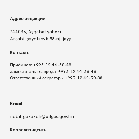
Адрес редакции
744036, Aşgabat şäheri,
Arçabil şaýolunyň 58-nji jaýy
Контакты
Приёмная:
+993 12 44-38-48
Заместитель главреда:
+993 12 44-38-48
Ответственный секретарь:
+993 12 40-30-88
Email
nebit-gazazeti@oilgas.gov.tm
Корреспонденты