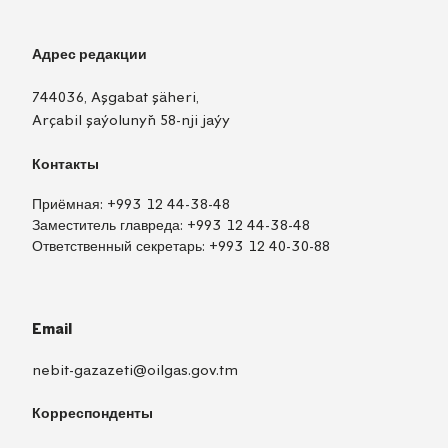
Адрес редакции
744036, Aşgabat şäheri,
Arçabil şaýolunyň 58-nji jaýy
Контакты
Приёмная:
+993 12 44-38-48
Заместитель главреда:
+993 12 44-38-48
Ответственный секретарь:
+993 12 40-30-88
Email
nebit-gazazeti@oilgas.gov.tm
Корреспонденты