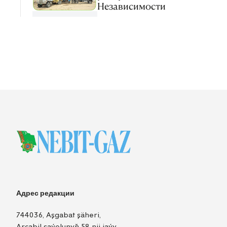
Независимости
Адрес редакции
744036, Aşgabat şäheri,
Arçabil şaýolunyň 58-nji jaýy