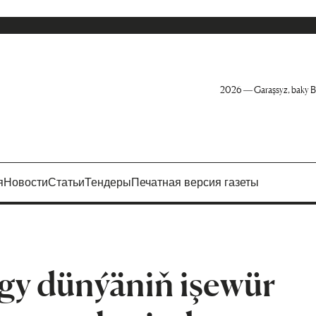
2026 — Garaşsyz, baky B
я
Новости
Статьи
Тендеры
Печатная версия газеты
gy dünýäniň işewür