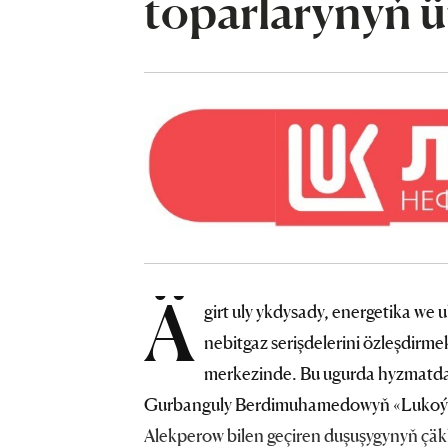
toparlarynyň 
Ä
girt uly ykdysady, energetika we 
nebitgaz serişdelerini özleşdirm
merkezinde. Bu ugurda hyzmatdaş
Gurbanguly Berdimuhamedowyň «Lukoýl» 
Alekperow bilen geçiren duşuşygynyň çäkl