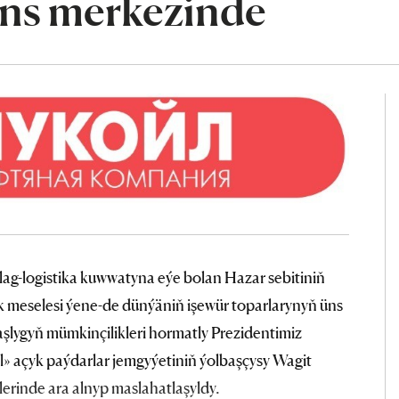
üns merkezinde
ulag-logistika kuwwatyna eýe bolan Hazar sebitiniň
ek meselesi ýene-de dünýäniň işewür toparlarynyň üns
lygyň mümkinçilikleri hormatly Prezidentimiz
açyk paýdarlar jemgyýetiniň ýolbaşçysy Wagit
erinde ara alnyp maslahatlaşyldy.