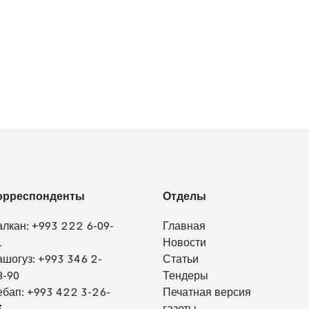
орреспонденты
Отделы
алкан:
+993 222 6-09-
Главная
1
Новости
ашогуз:
+993 346 2-
Статьи
8-90
Тендеры
ебап:
+993 422 3-26-
Печатная версия
3
газеты