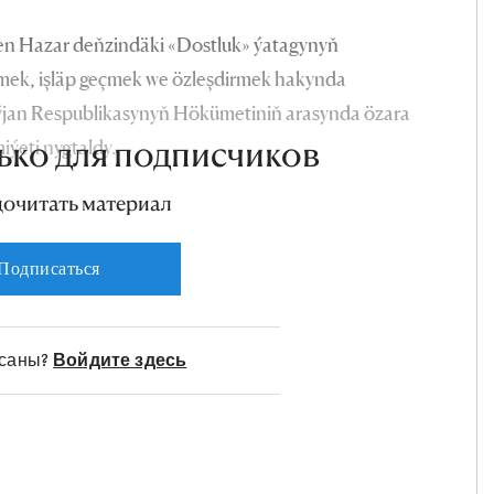
len Hazar deňzindäki «Dostluk» ýatagynyň
lemek, işläp geçmek we özleşdirmek hakynda
jan Respublikasynyň Hökümetiniň arasynda özara
eti nygtaldy.
ько для подписчиков
дочитать материал
Подписаться
исаны?
Войдите здесь