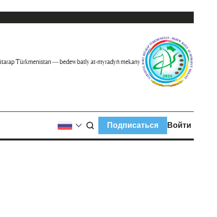
itarap Türkmenistan — bedew batly at-myradyň mekany
Подписаться
Войти