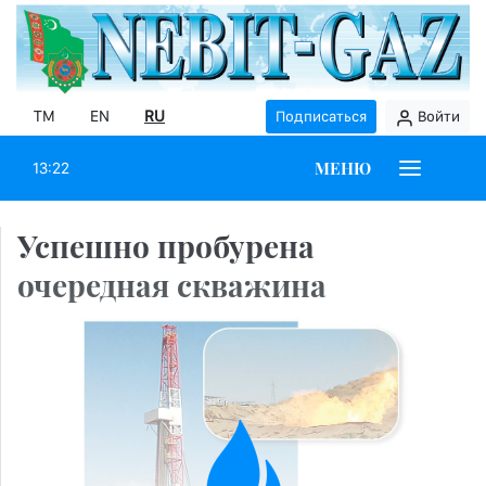
TM
EN
RU
Подписаться
Войти
МЕНЮ
13:22
Успешно пробурена
очередная скважина