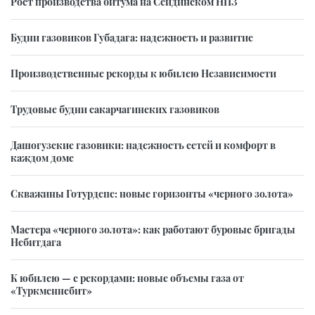
Рост производства битума на Сейдинском НПЗ
Будни газовиков Губадага: надежность и развитие
Производственные рекорды к юбилею Независимости
Трудовые будни сакарчагинских газовиков
Дашогузские газовики: надежность сетей и комфорт в
каждом доме
Скважины Готурдепе: новые горизонты «черного золота»
Мастера «черного золота»: как работают буровые бригады
Небитдага
К юбилею — с рекордами: новые объемы газа от
«Туркменнебит»