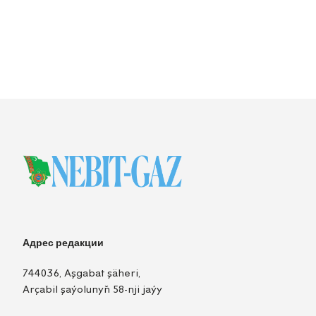
Адрес редакции
744036, Aşgabat şäheri,
Arçabil şaýolunyň 58-nji jaýy