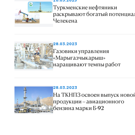
10.03.2025
Туркменские нефтяники
раскрывают богатый потенциа
Челекена
28.03.2023
Газовики управления
«Марыгазчыкарыш»
наращивают темпы работ
28.03.2023
На ТКНПЗ освоен выпуск ново
продукции – авиационного
бензина марки Б-92