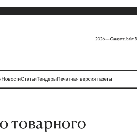
2026 — Garaşsyz, baky B
я
Новости
Статьи
Тендеры
Печатная версия газеты
о товарного