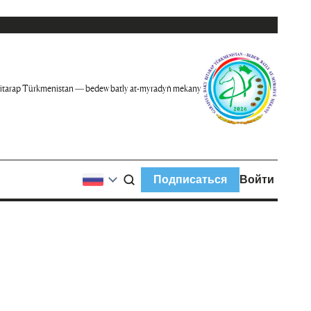
itarap Türkmenistan — bedew batly at-myradyň mekany
Подписаться
Войти