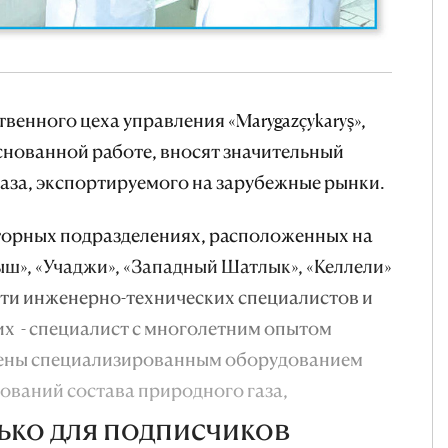
енного цеха управления «Marygazçykaryş»,
снованной работе, вносят значительный
газа, экспортируемого на зарубежные рынки.
аторных подразделениях, расположенных на
ш», «Учаджи», «Западный Шатлык», «Келлели»
яти инженерно-технических специалистов и
х - специалист с многолетним опытом
щены специализированным оборудованием
ований состава природного газа,
ько для подписчиков