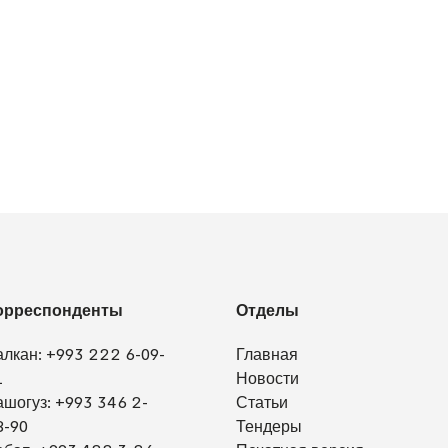
орреспонденты
Отделы
алкан:
+993 222 6-09-
Главная
1
Новости
ашогуз:
+993 346 2-
Статьи
8-90
Тендеры