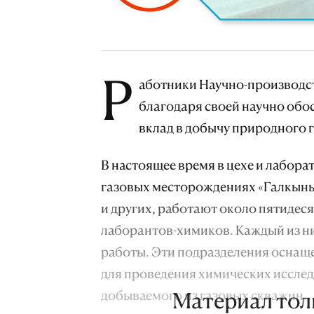
Р
аботники Научно-производств
благодаря своей научно обо
вклад в добычу природного 
В настоящее время в цехе и лабор
газовых месторождениях «Галкыны
и других, работают около пятидес
лаборантов-химиков. Каждый из ни
работы. Эти подразделения осна
для проведения химических исслед
добываемого из газовых скважин.
Материал тол