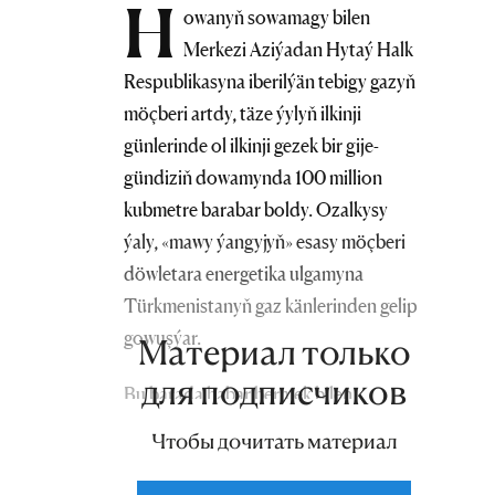
H
owanyň sowamagy bilen
Merkezi Aziýadan Hytaý Halk
Respublikasyna iberilýän tebigy gazyň
möçberi artdy, täze ýylyň ilkinji
günlerinde ol ilkinji gezek bir gije-
gündiziň dowamynda 100 million
kubmetre barabar boldy. Ozalkysy
ýaly, «mawy ýangyjyň» esasy möçberi
döwletara energetika ulgamyna
Türkmenistanyň gaz känlerinden gelip
gowuşýar.
Материал только
для подписчиков
Bu barada habar bermek bilen,
«Sinhua» habarlar agentligi we beýleki
Чтобы дочитать материал
habar beriş serişdeleri Türkmenistan
— Özbegistan — Gazagystan —