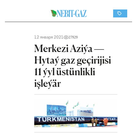
12 января 2021
27929
Merkezi Aziýa —
Hytaý gaz geçirijisi
11 ýyl üstünlikli
işleýär