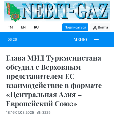
TM
EN
RU
Подписаться
Войти
МЕНЮ
06:26
Глава МИД Туркменистана
обсудил с Верховным
представителем ЕС
взаимодействие в формате
«Центральная Азия –
Европейский Союз»
18:16 07.03.2025
3225