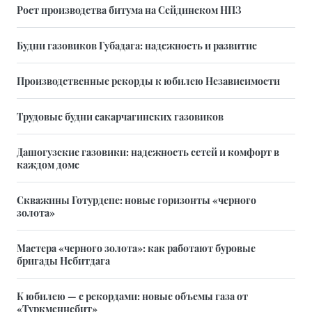
Рост производства битума на Сейдинском НПЗ
Будни газовиков Губадага: надежность и развитие
Производственные рекорды к юбилею Независимости
Трудовые будни сакарчагинских газовиков
Дашогузские газовики: надежность сетей и комфорт в
каждом доме
Скважины Готурдепе: новые горизонты «черного
золота»
Мастера «черного золота»: как работают буровые
бригады Небитдага
К юбилею — с рекордами: новые объемы газа от
«Туркменнебит»