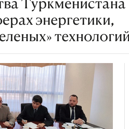
тва Туркменистана 
ерах энергетики,
зеленых» технологи