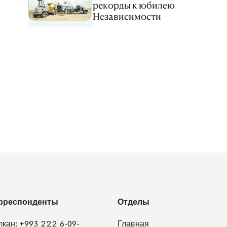
рекорды к юбилею
Независимости
рреспонденты
Отделы
лкан:
+993 222 6-09-
Главная