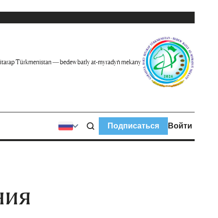
itarap Türkmenistan — bedew batly at-myradyň mekany
Подписаться
Войти
ния