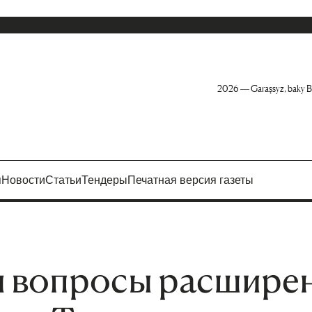
2026 — Garaşsyz, baky B
я
Новости
Статьи
Тендеры
Печатная версия газеты
 вопросы расшире