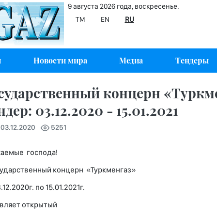
9 августа 2026 года, воскресенье.
TM
EN
RU
и
Новости мира
Медиа
Тендеры
сударственный концерн «Туркм
ндер: 03.12.2020 - 15.01.2021
 03.12.2020
5251
аемые господа!
дарственный концерн «Туркменгаз»
.12.2020г. по 15.01.2021г.
вляет открытый