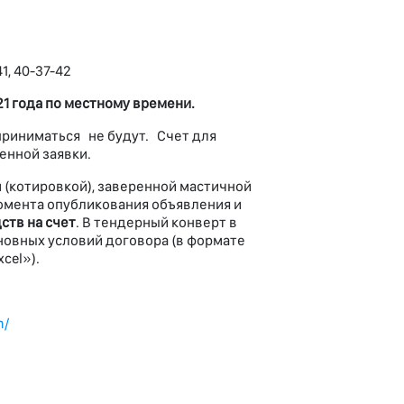
1, 40-37-42
2
1 года по местному времени.
приниматься не будут. Счет для
енной заявки.
(котировкой), заверенной мастичной
омента опубликования объявления и
ств на счет
. В тендерный конверт в
новных условий договора (в формате
cel»).
m/