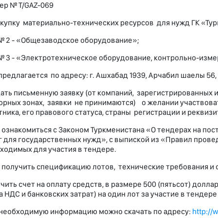
ер № T/GAZ-069
акупку материально-технических ресурсов для нужд ГК «Тур
№ 2 - «Общезаводское оборудование»;
№ 3 - «Электротехническое оборудование, контрольно-изм
предлагается по адресу: г. Ашхабад 1939, Арчабил шаелы 56,
дать письменную заявку (от компаний, зарегистрированных 
рных зонах, заявки не принимаются) о желании участвоват
тника, его правового статуса, страны регистрации и реквизи
накомиться с Законом Туркменистана «О тендерах на поста
г для государственных нужд», с выпиской из «Правил пров
ходимых для участия в тендере.
лучить спецификацию лотов, технические требования и о
чить счет на оплату средств, в размере 500 (пятьсот) долла
а НДС и банковских затрат) на один лот за участие в тендер
необходимую информацию можно скачать по адресу:
http://