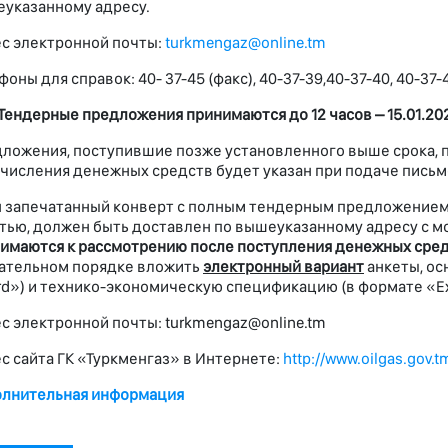
указанному адресу.
с электронной почты:
turkmengaz@online.tm
фоны для справок: 40- 37-45 (факс), 40-37-39,40-37-40, 40-37-4
Тендерные предложения принимаются до 12 часов –
15.01.20
ложения, поступившие позже установленного выше срока, 
числения денежных средств будет указан при подаче письм
 запечатанный конверт с полным тендерным предложением 
тью, должен быть доставлен по вышеуказанному адресу с м
имаются к рассмотрению после поступления денежных сред
ательном порядке вложить
электронный вариант
анкеты, ос
d») и технико-экономическую спецификацию (в формате «Ex
с электронной почты: turkmengaz@online.tm
с сайта ГК «Туркменгаз» в Интернете:
http://www.oilgas.gov.t
лнительная информация