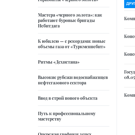
ДРУ
Мастера «черного золота»: как
Комп
работают буровые бригады
Небитдага
Консо
К юбилею — с рекордами: новые
объемы газа от «Туркменнебит»
Консо
Ритмы «Дехистана»
Госу
08.05
Высокие рубежи водоснабженцев
нефтегазового сектора
Комп
Ввод в строй нового объекта
Путь к профессиональному
мастерству
Опережая графики: успех