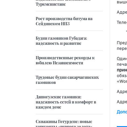
выше
Туркменистане
Адре
Рост производства битума на
Теле
Сейдинском НПЗ
Будни газовиков Губадага:
Пред
надежность и развитие
пере
Производственные рекорды к
Один
юбилею Независимости
печа
прин
обяз
Трудовые будни сакарчагинских
«Wor
газовиков
Адре
Дашогузские газовики:
Адре
надежность сетей и комфорт в
каждом доме
Допо
Скважины Готурдепе: новые
горизонты «черного золота»