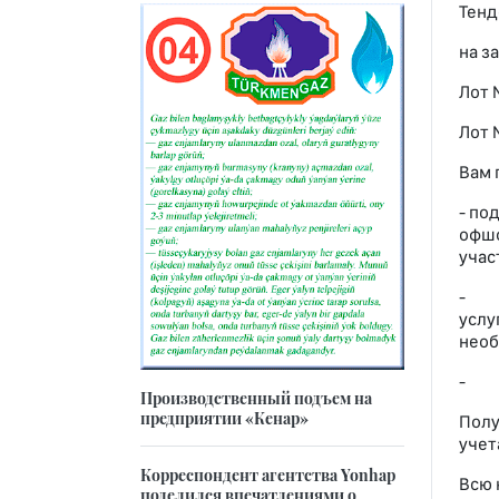
Тенд
на з
Лот 
Лот 
Вам 
- по
офшо
учас
- оз
услу
необ
- по
Производственный подъем на
предприятии «Кенар»
Полу
учет
Корреспондент агентства Yonhap
Всю 
поделился впечатлениями о