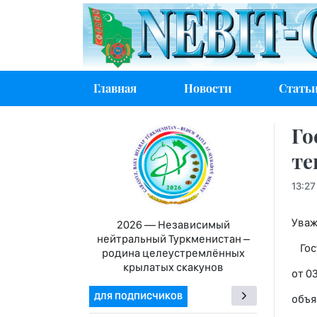
Главная
Новости
Стать
Го
те
13:27
Уваж
2026 — Независимый
нейтральный Туркменистан –
Госу
родина целеустремлённых
крылатых скакунов
от 03
ДЛЯ ПОДПИСЧИКОВ
объя