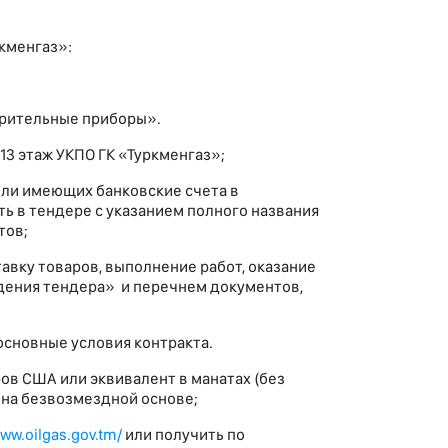
кменгаз»:
ерительные приборы».
 13 этаж УКПО ГК «Туркменгаз»;
или имеющих банковские счета в
ь в тендере с указанием полного названия
тов;
вку товаров, выполнение работ, оказание
едения тендера» и перечнем документов,
сновные условия контракта.
ров США или эквивалент в манатах (без
е на безвозмездной основе;
www.oilgas.gov.tm/
или получить по