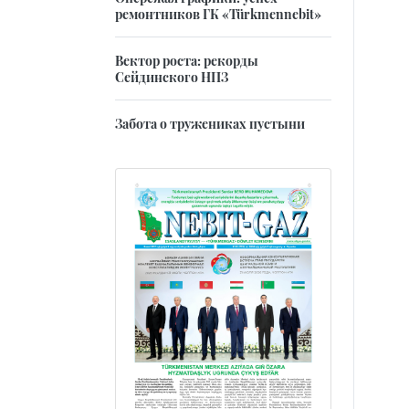
ремонтников ГК «Türkmennebit»
Вектор роста: рекорды
Сейдинского НПЗ
Забота о тружениках пустыни