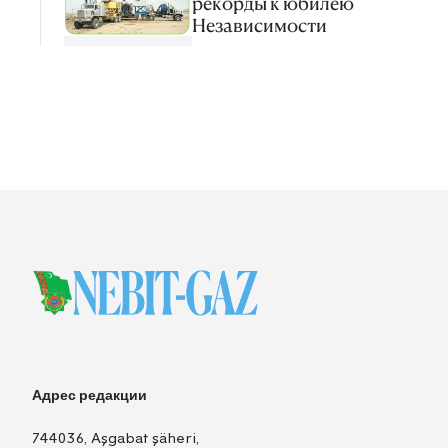
рекорды к юбилею
Независимости
Адрес редакции
744036, Aşgabat şäheri,