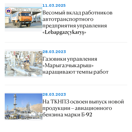
установке комплексной
11.03.2025
подготовки газа (УКПГ) и
Весомый вклад работников
автотранспортного
отправляется внешним и
предприятия управления
внутренним потребителям. В 60-
«Lebapgazçykaryş»
70 километрах на северо-западе
от данного месторождения
28.03.2023
проходят газопроводы Учаджи,
Газовики управления
Сейрап, Малай, Багаджа и
«Марыгазчыкарыш»
наращивают темпы работ
Кукуртли.
28.03.2023
На ТКНПЗ освоен выпуск новой
продукции – авиационного
бензина марки Б-92