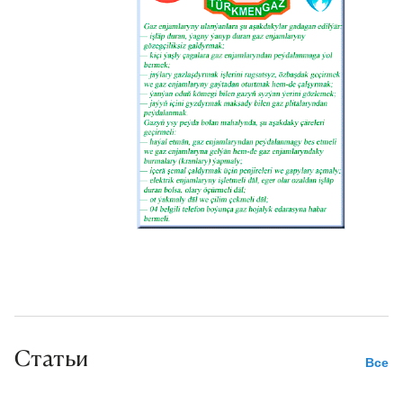
повышению экспортного
потенциала страны.
Газовое месторождение 10 лет
Независимости (Бяшгызыл)
расположено в юго-восточной
части Заунгузских Каракумов,
на территории Саятского
этрапа, в 180 км от
административного центра
Лебапского велаята города
Туркменабат и в 160 км от
города Мары. Природный газ
залежей перерабатывается на
Статьи
расположенном в 92 километрах
Все
на месторождении Учаджи