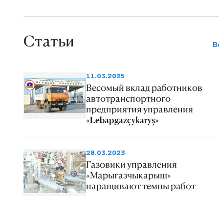
Статьи
В
11.03.2025
Весомый вклад работников
автотранспортного
предприятия управления
«Lebapgazçykaryş»
28.03.2023
Газовики управления
«Марыгазчыкарыш»
наращивают темпы работ