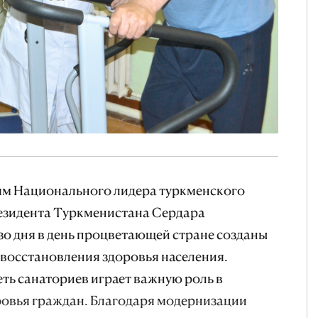
ям Национального лидера туркменского
резидента Туркменистана Сердара
о дня в день процветающей стране созданы
 восстановления здоровья населения.
еть санаториев играет важную роль в
ровья граждан. Благодаря модернизации