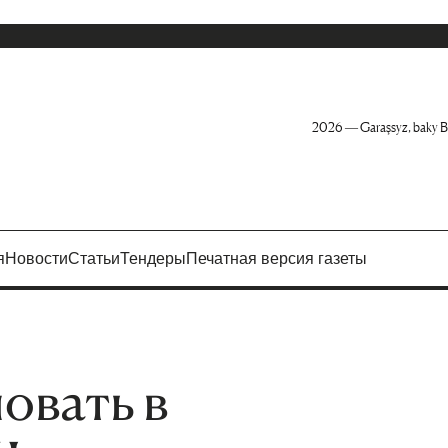
2026 — Garaşsyz, baky B
я
Новости
Статьи
Тендеры
Печатная версия газеты
овать в