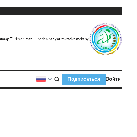
itarap Türkmenistan — bedew batly at-myradyň mekany
Подписаться
Войти