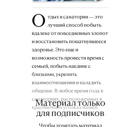
О
тдых в санатории — это
лучший способ побыть
вдалеке от повседневных хлопот
и восстановить пошатнувшееся
здоровье. Это еще и
возможность провести время с
семьей, побыть наедине с
близкими, укрепить
взаимоотношения и наладить
общение. В любое время года в
санаториях, расположенных в
Материал только
красивейших уголках нашей
для подписчиков
страны, отдыхающих – хоть
отбавляй! Летом число
Чтобы дочитать материал