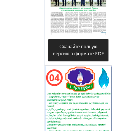
— У нас имеются все условия и
широкие возможности для
успешного лечения различных
заболеваний с помощью
минеральной воды и
Скачайте полную
современного медицинского
версию в формате PDF
оборудования. Опытный
медперсонал и другие
специалисты усердно работают
над предоставлением
качественных услуг нашим
постояльцам, — говорит
главный врач санатория
Шагельды Боранов.