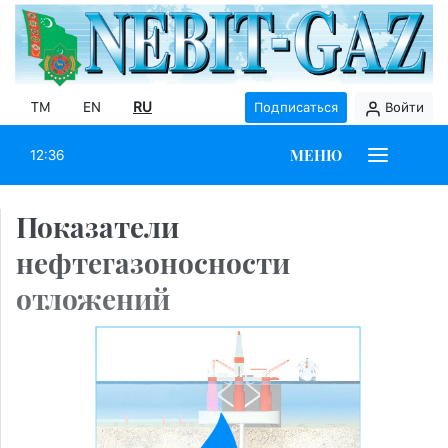
TM
EN
RU
Подписаться
Войти
МЕНЮ
12:36
Показатели
нефтегазоносности
отложений