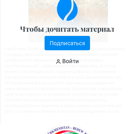
Чтобы дочитать материал
Подписаться
Уже более 70 лет ученые института «Nebitgazylmytaslama»
Государственного концерна «Туркменнебит» изучают
Войти
особенности обычных спутников нефтегазовых
месторождений – подземных пластовых вод, которые
играют решающую роль в формировании, хранении и
распределении залежей нефти и газа. Выявление их фо
Установленный в результате научных исследований
химический состав водоносных горизонтов, показатели
нефтегазоносности отложений, полученные на основе
количества отдельных элементов подземных вод
используются на практике в виде научных предложений
при составлении планов поисково-разведочных, иссле