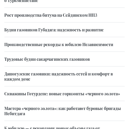
о Туркменистане
Рост производства битума на Сейдинском НПЗ
Будни газовиков Губадага: надежность и развитие
Производственные рекорды к юбилею Независимости
Трудовые будни сакарчагинских газовиков
Дашогузские газовики: надежность сетей и комфорт в
каждом доме
Скважины Готурдепе: новые горизонты «черного золота»
Мастера «черного золота»: как работают буровые бригады
Небитдага
К юбилею — с рекордами: новые объемы газа от