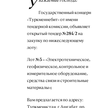
У
важаемые господа!
Государственный концерн
«Туркменнебит» от имени
тендерной комиссии, объявляет
открытый тендер
№
284
/
2
на
закупку
по нижеследующему
лоту:
Лот №3 – «Электротехническое,
геофизическое, контрольное и
измерительное оборудование,
средства связи и строительные
материалы»;
Вам предлагается по адресу:
Туркменистан, г.Ашгабат, пр.