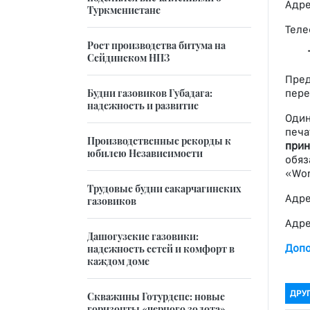
Адре
Туркменистане
Теле
Рост производства битума на
Сейдинском НПЗ
Пред
Будни газовиков Губадага:
пере
надежность и развитие
Один
печа
Производственные рекорды к
прин
юбилею Независимости
обяз
«Wor
Трудовые будни сакарчагинских
Адре
газовиков
Адре
Дашогузские газовики:
Допо
надежность сетей и комфорт в
каждом доме
ДРУ
Скважины Готурдепе: новые
горизонты «черного золота»