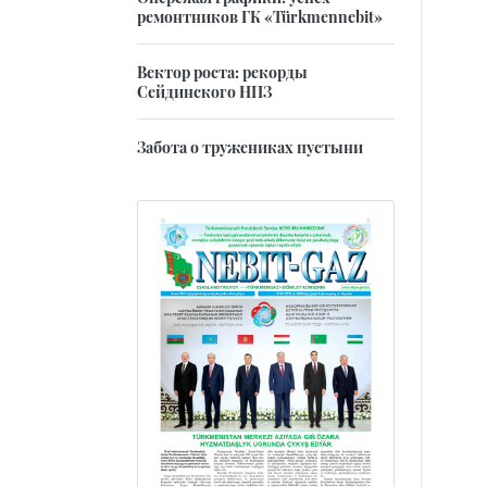
ремонтников ГК «Türkmennebit»
Вектор роста: рекорды
Сейдинского НПЗ
Забота о тружениках пустыни