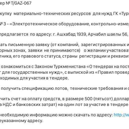
ер № T/GAZ-067
акупку материально-технических ресурсов для нужд ГК «Тур
№ 3 - «Электротехническое оборудование, контрольно-изм
предлагается по адресу: г. Ашхабад 1939, Арчабил шаелы 56,
дать письменную заявку (от компаний, зарегистрированных 
рных зонах, заявки не принимаются) о желании участвоват
тника, его правового статуса, страны регистрации и реквизи
накомиться с Законом Туркменистана «О тендерах на поста
г для государственных нужд», с выпиской из «Правил пров
ходимых для участия в тендере.
лучить спецификацию лотов, технические требования и о
чить счет на оплату средств, в размере 500 (пятьсот) долла
а НДС и банковских затрат) на один лот за участие в тендер
необходимую информацию можно скачать по адресу:
http://
указанному адресу.