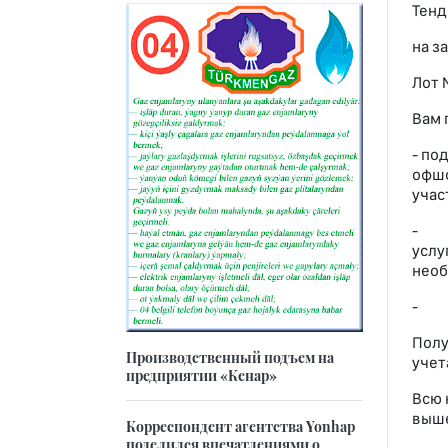
Тенд
на з
Лот 
Вам 
- по
офшо
учас
- оз
услу
необ
- по
Полу
Производственный подъем на
учет
предприятии «Кенар»
Всю 
выше
Корреспондент агентства Yonhap
поделился впечатлениями о