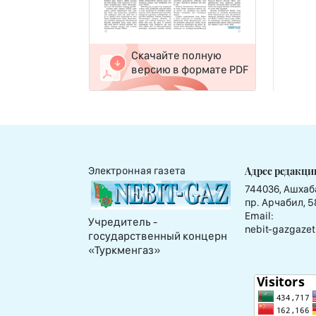
Скачайте полную
версию в формате PDF
Адрес редакци
Электронная газета
744036, Ашхаб
пр. Арчабил, 5
Email:
Учредитель -
nebit-gazgazet
государственный концерн
«Туркменгаз»