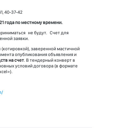
1, 40-37-42
2
1 года по местному времени.
приниматься не будут. Счет для
енной заявки.
(котировкой), заверенной мастичной
омента опубликования объявления и
ств на счет
. В тендерный конверт в
новных условий договора (в формате
cel»).
m/