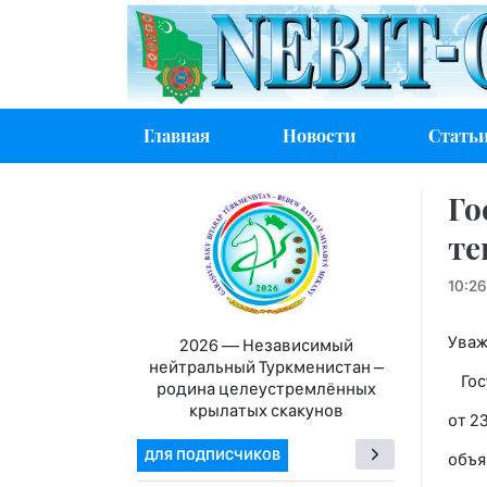
Главная
Новости
Стать
Го
те
10:26
Уваж
2026 — Независимый
нейтральный Туркменистан –
Госу
родина целеустремлённых
крылатых скакунов
от 23
ДЛЯ ПОДПИСЧИКОВ
объя