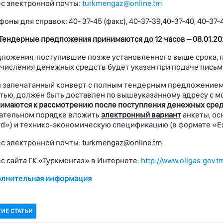
с электронной почты:
turkmengaz@online.tm
фоны для справок: 40- 37-45 (факс), 40-37-39,40-37-40, 40-37-4
Тендерные предложения принимаются до 12 часов –
08.01.20
ложения, поступившие позже установленного выше срока, 
числения денежных средств будет указан при подаче письм
 запечатанный конверт с полным тендерным предложением 
тью, должен быть доставлен по вышеуказанному адресу с м
имаются к рассмотрению после поступления денежных сред
ательном порядке вложить
электронный вариант
анкеты, ос
d») и технико-экономическую спецификацию (в формате «Ex
с электронной почты: turkmengaz@online.tm
с сайта ГК «Туркменгаз» в Интернете:
http://www.oilgas.gov.t
лнительная информация
ГИЕ СТАТЬИ