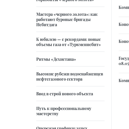
Комп
Мастера «черного золота»: как
работают буровые бригады
Консо
Небитдага
К юбилею — с рекордами: новые
Консо
объемы газа от «Туркменнебит»
Госу
Ритмы «Дехистана»
08.05
Высокие рубежи водоснабженцев
нефтегазового сектора
Комп
Ввод в строй нового объекта
Путь к профессиональному
мастерству
Опережая графики: успех