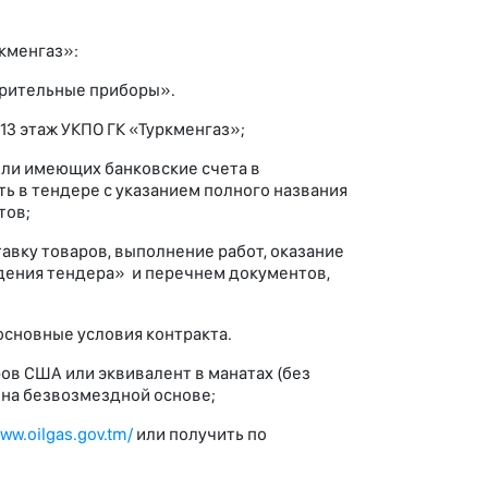
кменгаз»:
ерительные приборы».
 13 этаж УКПО ГК «Туркменгаз»;
или имеющих банковские счета в
ь в тендере с указанием полного названия
тов;
вку товаров, выполнение работ, оказание
едения тендера» и перечнем документов,
сновные условия контракта.
ров США или эквивалент в манатах (без
е на безвозмездной основе;
www.oilgas.gov.tm/
или получить по