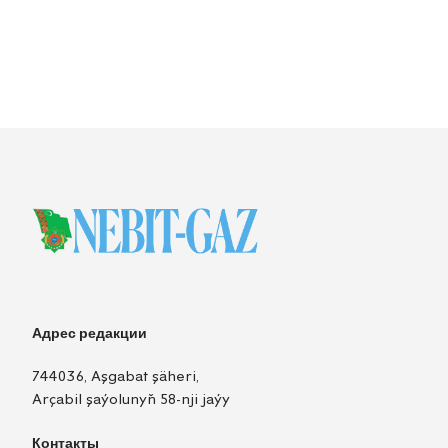
Адрес редакции
744036, Aşgabat şäheri,
Arçabil şaýolunyň 58-nji jaýy
Контакты