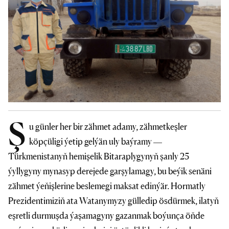
Ş
u günler her bir zähmet adamy, zähmetkeşler
köpçüligi ýetip gelýän uly baýramy —
Türkmenistanyň hemişelik Bitaraplygynyň şanly 25
ýyllygyny mynasyp derejede garşylamagy, bu beýik senäni
zähmet ýeňişlerine beslemegi maksat edinýär. Hormatly
Prezidentimiziň ata Watanymyzy gülledip ösdürmek, ilatyň
eşretli durmuşda ýaşamagyny gazanmak boýunça öňde