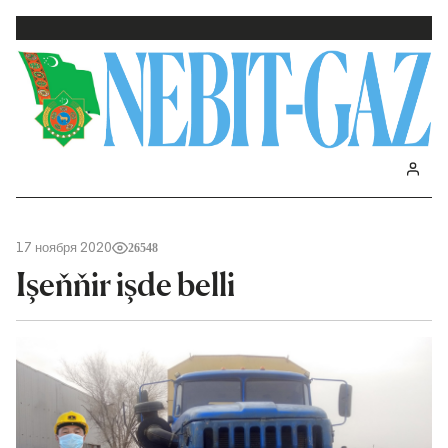
17 ноября 2020
26548
Işeňňir işde belli