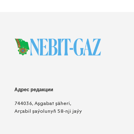
Адрес редакции
744036, Aşgabat şäheri,
Arçabil şaýolunyň 58-nji jaýy