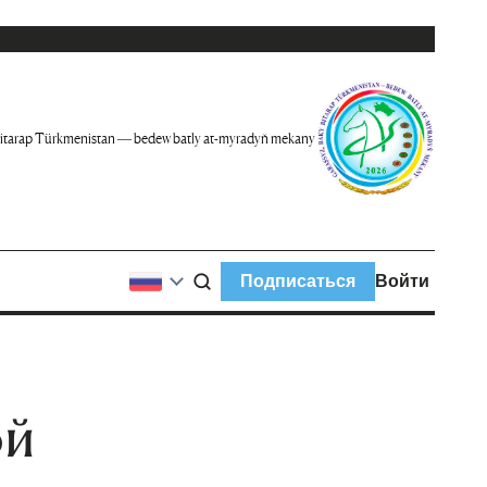
itarap Türkmenistan — bedew batly at-myradyň mekany
Подписаться
Войти
ой