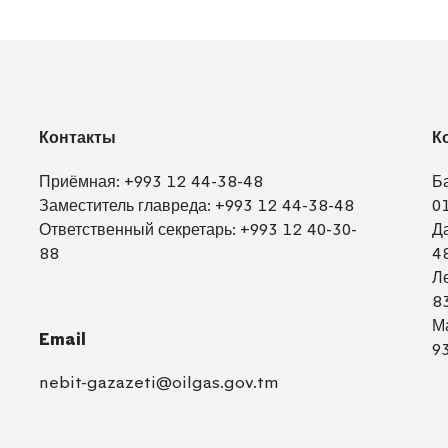
Контакты
К
Приёмная:
+993 12 44-38-48
Б
Заместитель главреда:
+993 12 44-38-48
0
Ответственный секретарь:
+993 12 40-30-
Д
88
4
Л
8
М
Email
9
nebit-gazazeti@oilgas.gov.tm