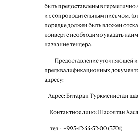
быть предоставлены в герметично 
и c сопроводительным письмом. (в 
порядке должен быть вложен отск
конверте необходимо указать наим
название тендера.
Предоставление уточняющей инф
предквалификационных документо
адресу:
Адрес: Битарап Туркменистан шае
Контактное лицо: Шасолтан Хас
тел.: +993-12-44-52-00 (5701)