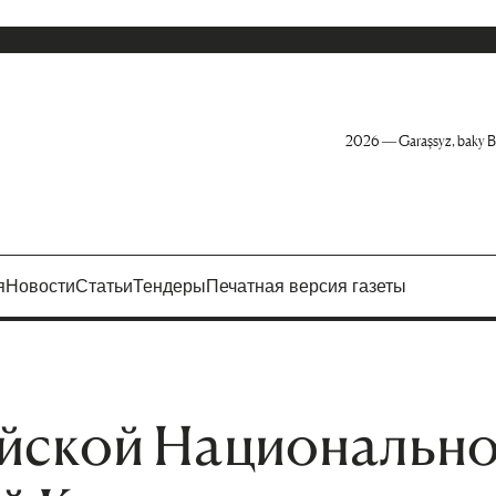
2026 — Garaşsyz, baky B
я
Новости
Статьи
Тендеры
Печатная версия газеты
йской Национальн