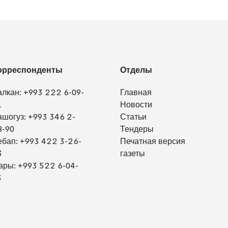
орреспонденты
Отделы
алкан:
+993 222 6-09-
Главная
1
Новости
ашогуз:
+993 346 2-
Статьи
8-90
Тендеры
ебап:
+993 422 3-26-
Печатная версия
3
газеты
ары:
+993 522 6-04-
3