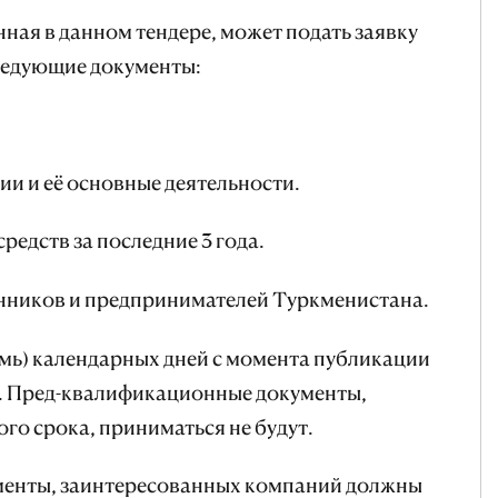
я в данном тендере, может подать заявку
следующие документы:
и и её основные деятельности.
едств за последние 3 года.
ников и предпринимателей Туркменистана.
семь) календарных дней с момента публикации
. Пред-квалификационные документы,
го срока, приниматься не будут.
нты, заинтересованных компаний должны