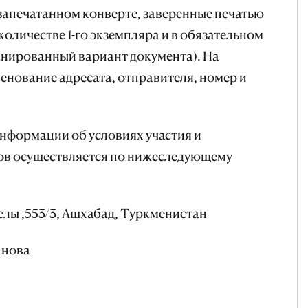
запечатанном конверте, заверенные печатью
количестве 1-го экземпляра и в обязательном
анированный вариант документа). На
енование адресата, отправителя, номер и
ормации об условиях участия и
в осуществляется по нижеследующему
лы ,553/3, Ашхабад, Туркменистан
анова