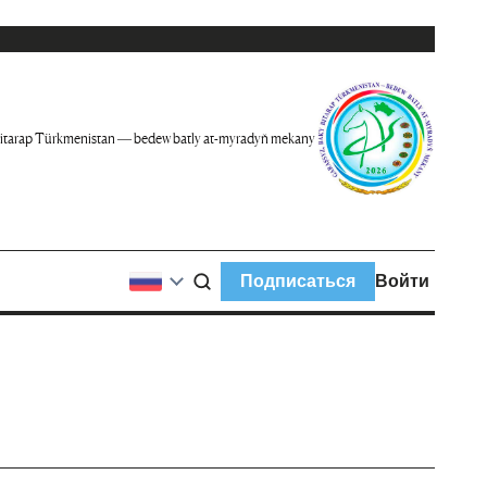
itarap Türkmenistan — bedew batly at-myradyň mekany
Подписаться
Войти