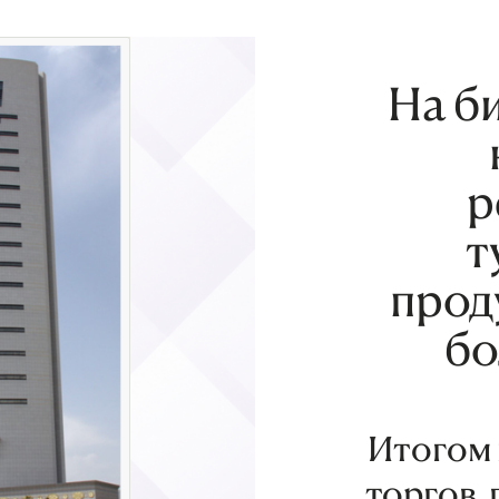
На б
р
т
прод
бо
Итогом
торгов,