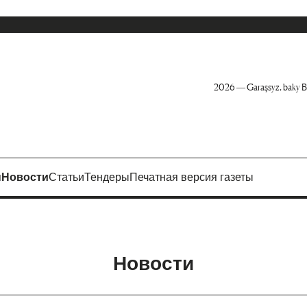
2026 — Garaşsyz, baky B
я
Новости
Статьи
Тендеры
Печатная версия газеты
Новости