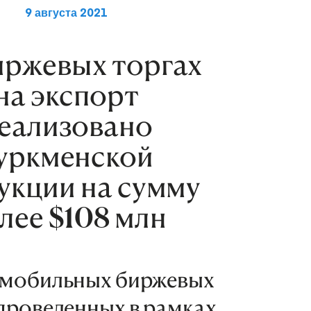
9 августа 2021
иржевых торгах
на экспорт
еализовано
уркменской
укции на сумму
лее $108 млн
 мобильных биржевых
 проведенных в рамках