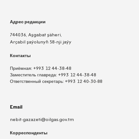
Адрес редакции
744036, Aşgabat şäheri,
Arçabil şaýolunyň 58-nji jaýy
Контакты
Приёмная:
+993 12 44-38-48
Заместитель главреда:
+993 12 44-38-48
Ответственный секретарь:
+993 12 40-30-88
Email
nebit-gazazeti@oilgas.gov.tm
Корреспонденты