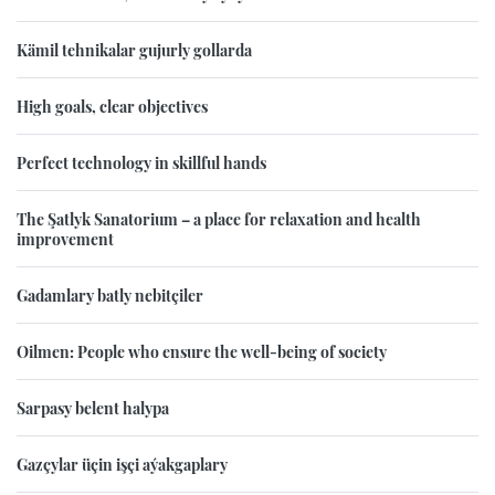
Kämil tehnikalar gujurly gollarda
High goals, clear objectives
Perfect technology in skillful hands
The Şatlyk Sanatorium – a place for relaxation and health
improvement
Gadamlary batly nebitçiler
Oilmen: People who ensure the well-being of society
Sarpasy belent halypa
Gazçylar üçin işçi aýakgaplary