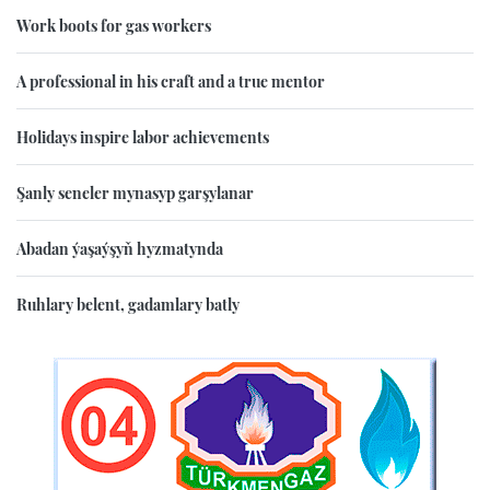
Work boots for gas workers
A professional in his craft and a true mentor
Holidays inspire labor achievements
Şanly seneler mynasyp garşylanar
Abadan ýaşaýşyň hyzmatynda
Ruhlary belent, gadamlary batly