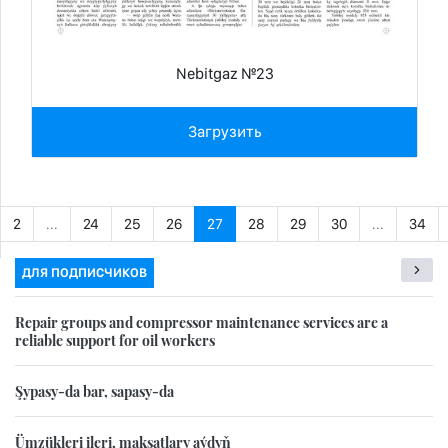
Nebitgaz №23
Загрузить
2
...
24
25
26
27
28
29
30
...
34
ДЛЯ ПОДПИСЧИКОВ
Repair groups and compressor maintenance services are a
reliable support for oil workers
Şypasy-da bar, sapasy-da
Ümzükleri ileri, maksatlary aýdyň