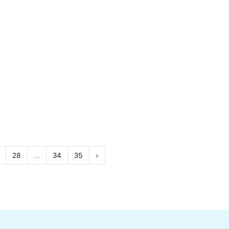
28
...
34
35
›