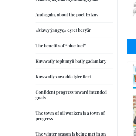
And again, about the poet Ezizov
«Mawy ýangyç» eşret berýär
The benefits of “blue fuel”
Kuwwatly toplumyň batly gadamlary
Kuwwatly zawodda işler ileri
Confident progress toward intended
goals
The town of oil workers is a town of
progress
The winter season is being met in an