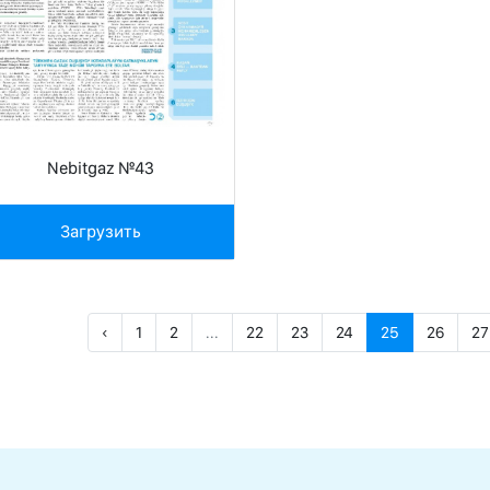
Nebitgaz №43
Загрузить
‹
1
2
...
22
23
24
25
26
27