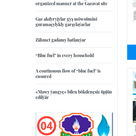
organized manner at the Gazavat site
Gaz akdyryjylar gyş möwsümini
guramaçylykly garşylaýarlar
Zähmet gadamy batlanýar
“Blue fuel” in every household
A continuous flow of “blue fuel” is
ensured
«Mawy ýangyç» bilen bökdençsiz üpjün
edilýär