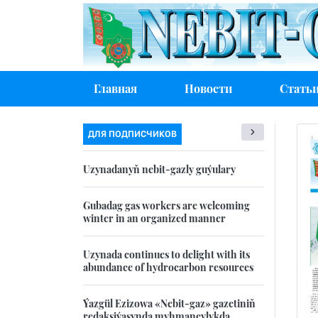
Главная
Новости
Стать
ДЛЯ ПОДПИСЧИКОВ
Uzynadanyň nebit-gazly guýulary
Gubadag gas workers are welcoming
winter in an organized manner
Uzynada continues to delight with its
abundance of hydrocarbon resources
Ýazgül Ezizowa «Nebit-gaz» gazetiniň
redaksiýasynda myhmançylykda