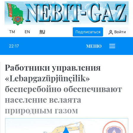
TM
EN
RU
Подписаться
Войти
МЕНЮ
22:17
Работники управления
«Lebapgazüpjünçilik»
бесперебойно обеспечивают
население велаята
природным газом