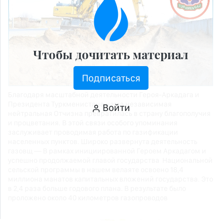
Чтобы дочитать материал
Подписаться
Благодаря масштабной деятельности Героя-Аркадага и
Президента Туркменистана наша независимая
Войти
нейтральная Отчизна превратилась в страну благополучия
и процветания. В этой связи особого упоминания
заслуживает проводимая работа по газификации
населенных пунктов. Широко развернута деятельность
газовщ — В рамках инициированной Героем Аркадагом и
успешно продолжаемой главой государства Национальной
сельской программы в нашем велаяте освоено 18,4
миллиона манатов капитальных вложений государства. Это
в 2,4 раза больше годового плана. В результате было
проложено около 40 километров газопроводов