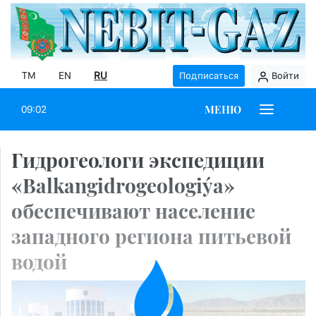
TM
EN
RU
Подписаться
Войти
МЕНЮ
09:02
Гидрогеологи экспедиции
«Balkangidrogeologiýa»
обеспечивают население
западного региона питьевой
водой