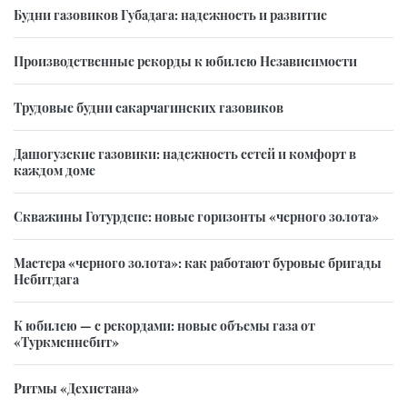
Будни газовиков Губадага: надежность и развитие
Производственные рекорды к юбилею Независимости
Трудовые будни сакарчагинских газовиков
Дашогузские газовики: надежность сетей и комфорт в
каждом доме
Скважины Готурдепе: новые горизонты «черного золота»
Мастера «черного золота»: как работают буровые бригады
Небитдага
К юбилею — с рекордами: новые объемы газа от
«Туркменнебит»
Ритмы «Дехистана»