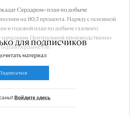
ркадаг Сердаром» план по добыче
полнен на 110,5 процента. Наряду с основной
н и годовой план по добыче газового
ет начальник Центральной производственно-
ько для подписчиков
 Берды Бердыметов.
дочитать материал
Подписаться
исаны?
Войдите здесь