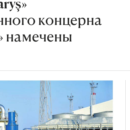
aryş»
нного концерна
» намечены