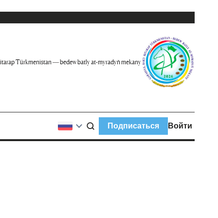
itarap Türkmenistan — bedew batly at-myradyň mekany
Подписаться
Войти