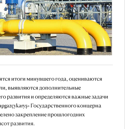
ятся итоги минувшего года, оцениваются
ли, выявляются дополнительные
го развития и определяются важные задачи
apgazçykaryş» Государственного концерна
делено закрепление прошлогодних
ысот развития.