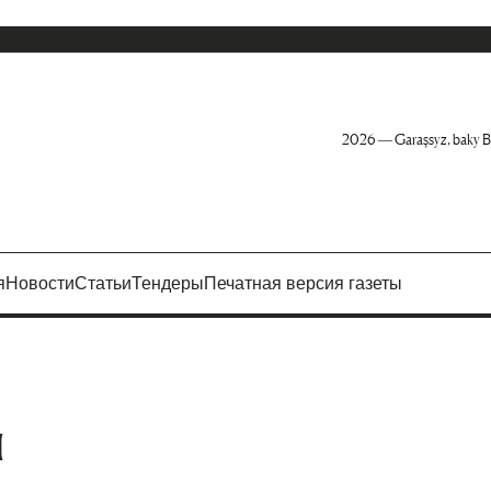
2026 — Garaşsyz, baky B
я
Новости
Статьи
Тендеры
Печатная версия газеты
и