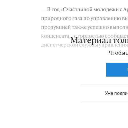
— В год «Счастливой молодежи с А
природного газа по управлению вы
продукцией также успешно выполне
конденсата, - с гордостью сообща
Материал тол
диспетчерской службы управления
Чтобы 
Уже подп