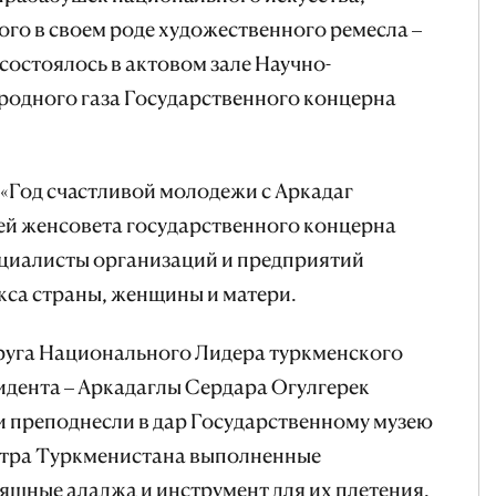
го в своем роде художественного ремесла –
 состоялось в актовом зале Научно-
родного газа Государственного концерна
«Год счастливой молодежи с Аркадаг
й женсовета государственного концерна
ециалисты организаций и предприятий
кса страны, женщины и матери.
пруга Национального Лидера туркменского
зидента – Аркадаглы Сердара Огулгерек
и преподнесли в дар Государственному музею
нтра Туркменистана выполненные
ящные аладжа и инструмент для их плетения.