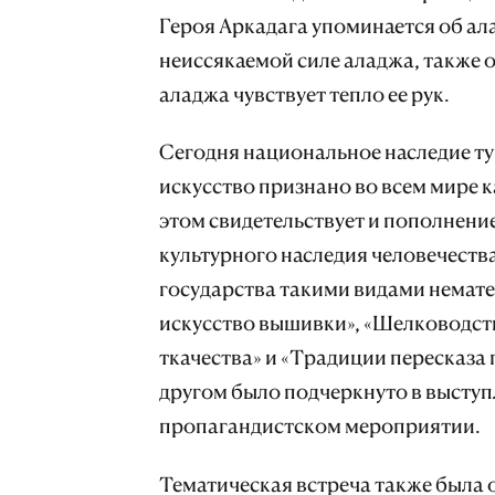
Героя Аркадага упоминается об ал
неиссякаемой силе аладжа, также 
аладжа чувствует тепло ее рук.
Сегодня национальное наследие ту
искусство признано во всем мире 
этом свидетельствует и пополнени
культурного наследия человечест
государства такими видами немате
искусство вышивки», «Шелководст
ткачества» и «Традиции пересказа
другом было подчеркнуто в выступ
пропагандистском мероприятии.
Тематическая встреча также была