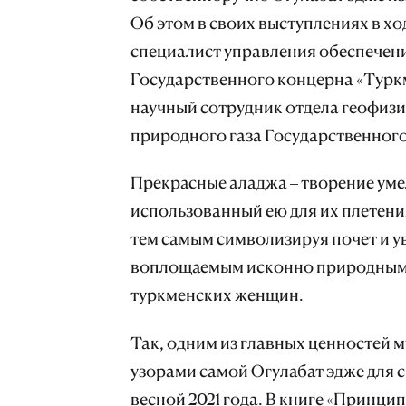
Об этом в своих выступлениях в х
специалист управления обеспечен
Государственного концерна «Турк
научный сотрудник отдела геофизи
природного газа Государственного
Прекрасные аладжа – творение уме
использованный ею для их плетени
тем самым символизируя почет и 
воплощаемым исконно природным 
туркменских женщин.
Так, одним из главных ценностей 
узорами самой Огулабат эдже для св
весной 2021 года. В книге «Принц