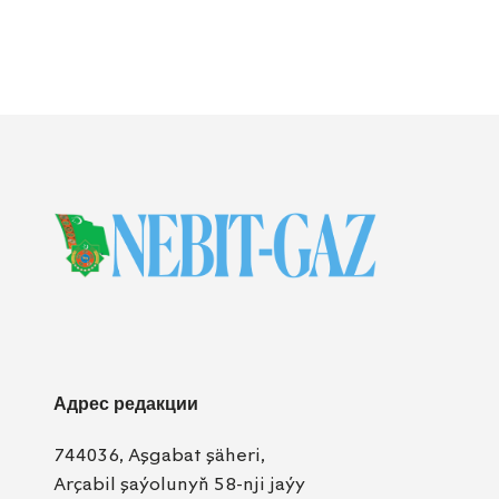
Адрес редакции
744036, Aşgabat şäheri,
Arçabil şaýolunyň 58-nji jaýy