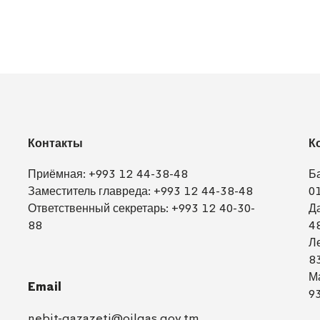
Контакты
К
Приёмная:
+993 12 44-38-48
Б
Заместитель главреда:
+993 12 44-38-48
0
Ответственный секретарь:
+993 12 40-30-
Д
88
4
Л
8
М
Email
9
nebit-gazazeti@oilgas.gov.tm