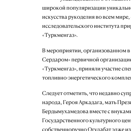
широкой популяризации уникально
искусства рукоделия во всем мире,
исследовательского института при
«Туркменгаз».
В мероприятии, организованном в 
Сердаром» первичной организацие
«Туркменгаз», приняли участие сп
топливно-энергетического компле
Следует отметить, что недавно су
народа, Героя Аркадага, мать Пре
Бердымухамедова вместе с внукам
Государственного культурного це
собственноручно Огулабат эдже из