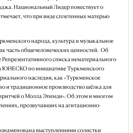
аджа. Национальный Лидер повествует о
отмечает, что при виде сплетенных матерью
ркменского народа, культура и музыкальное
как часть общечеловеческих ценностей. Об
е Репрезентативного списка нематериального
ва ЮНЕСКО по инициативе Туркменского
риального наследия, как «Туркменское
во и традиционное производство шёлка для
 притчей о Молла Эпенди». Об этом и многом
лениях, прозвучавших на агитационно-
 ознаменована выступлениями солистки