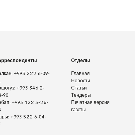
орреспонденты
Отделы
алкан:
+993 222 6-09-
Главная
1
Новости
ашогуз:
+993 346 2-
Статьи
8-90
Тендеры
ебап:
+993 422 3-26-
Печатная версия
3
газеты
ары:
+993 522 6-04-
3