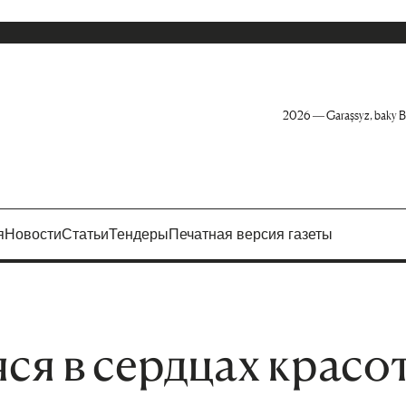
2026 — Garaşsyz, baky B
я
Новости
Статьи
Тендеры
Печатная версия газеты
я в сердцах красо