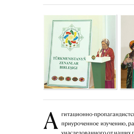
А
гитационно-пропагандистск
приуроченное изучению, р
унаследованного от наших 