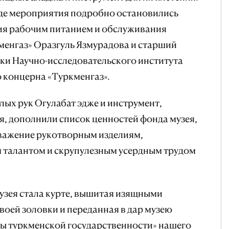
оде мероприятия подробно остановились
ия рабочим питанием и обслуживания
менгаз» Оразгуль Язмурадова и старший
ки Научно-исследовательского института
 концерна «Туркменгаз».
лых рук Огулабат эдже и инструмент,
я, дополнили список ценностей фонда музея,
уважение рукотворным изделиям,
талантом и скрупулезным усердным трудом
музея стала курте, вышитая изящными
оей золовки и переданная в дар музею ​​
ипы туркменской государственности» нашего