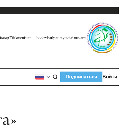
itarap Türkmenistan — bedew batly at-myradyň mekany
Подписаться
Войти
та»