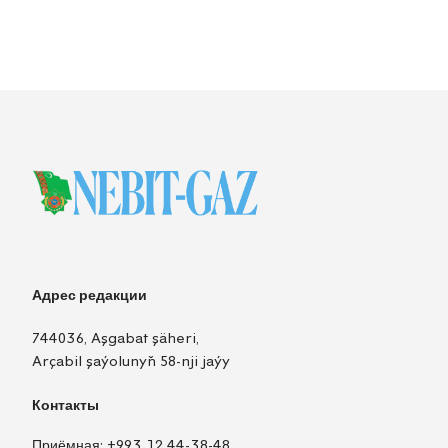
Адрес редакции
744036, Aşgabat şäheri,
Arçabil şaýolunyň 58-nji jaýy
Контакты
Приёмная:
+993 12 44-38-48