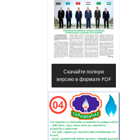
firmasy tarapyndan gurlup, işe girizildi.
Bu desganyň ýerine ýetirýän wezipesi
TNGIZT-niň nebiti ilkinji gezek
gaýtadan işleýän desgalarynda
öndürilýän pes oktanly benzinleri alyp,
oktan sany 95-100-e çenli bolan
awtomobil benzininiň ýokary oktanly
komponentini öndürýär. CCR görnüşli
Скачайте полную
katalizatory üznüksiz dikeldiji katalitik
версию в формате PDF
riforming desgasy nebiti gaýtadan
işleýjileriň tutanýerli zähmetiniň
netijesinde ýurdumyzdaky dürli
kysymly awtomobilleri bökdençsiz we
elýeterli bahadan ýokary hilli
awtomobil benzini bilen üpjün edýär.
Ýurdumyza ýeterlik mukdardan