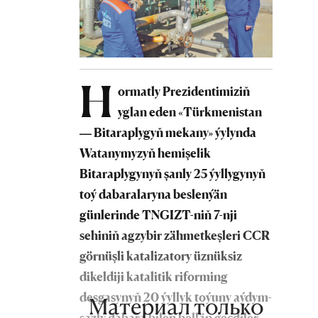
H
ormatly Prezidentimiziň
yglan eden «Türkmenistan
— Bitaraplygyň mekany» ýylynda
Watanymyzyň hemişelik
Bitaraplygynyň şanly 25 ýyllygynyň
toý dabaralaryna beslenýän
günlerinde TNGIZT-niň 7-nji
sehiniň agzybir zähmetkeşleri CCR
görnüşli katalizatory üznüksiz
dikeldiji katalitik riforming
desgasynyň 20 ýyllyk toýuny aýdym-
Материал только
sazly dabara bilen belläp geçdiler.