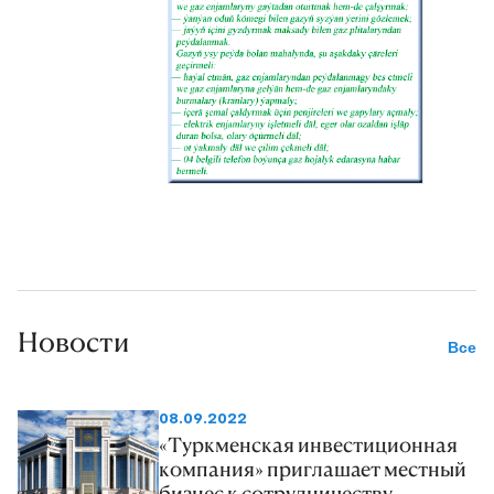
artykmaç öndürilen ýokary hilli
awtomobil benzininiň müňlerçe
tonnasy Türkmenistanyň milli
ykdysadyýetiniň mundan beýläk-de
berkemegi üçin isleg bildiren beýleki
döwletlere Türkmenistanyň Döwlet
haryt çig mal biržasynda (TDHÇMB)
söwdalar arkaly ugradylýar.
Новости
Все
08.09.2022
«Туркменская инвестиционная
компания» приглашает местный
бизнес к сотрудничеству