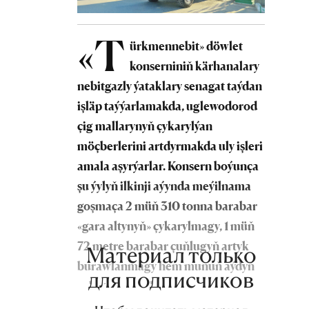
«T
ürkmennebit» döwlet
konserniniň kärhanalary
nebitgazly ýataklary senagat taýdan
işläp taýýarlamakda, uglewodorod
çig mallarynyň çykarylýan
möçberlerini artdyrmakda uly işleri
amala aşyrýarlar. Konsern boýunça
şu ýylyň ilkinji aýynda meýilnama
goşmaça 2 müň 310 tonna barabar
«gara altynyň» çykarylmagy, 1 müň
72 metre barabar çuňlugyň artyk
Материал только
burawlanmagy hem munuň aýdyň
для подписчиков
subutnamasydyr.