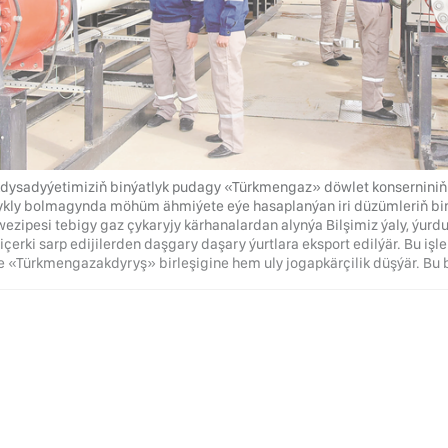
ykdysadyýetimiziň binýatlyk pudagy «Türkmengaz» döwlet konserniniň
ykly bolmagynda möhüm ähmiýete eýe hasaplanýan iri düzümleriň biri
wezipesi tebigy gaz çykaryjy kärhanalardan alynýa Bilşimiz ýaly, ýur
 içerki sarp edijilerden daşgary daşary ýurtlara eksport edilýär. Bu 
de «Türkmengazakdyryş» birleşigine hem uly jogapkärçilik düşýär. Bu