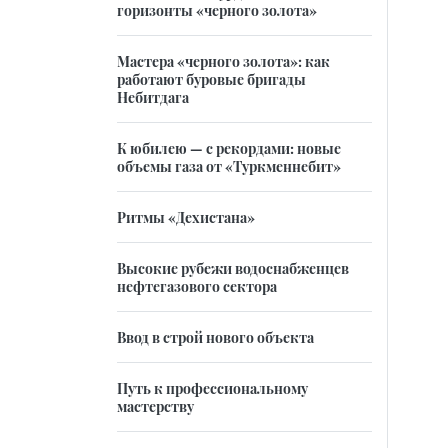
горизонты «черного золота»
Мастера «черного золота»: как
работают буровые бригады
Небитдага
К юбилею — с рекордами: новые
объемы газа от «Туркменнебит»
Ритмы «Дехистана»
Высокие рубежи водоснабженцев
нефтегазового сектора
Ввод в строй нового объекта
Путь к профессиональному
мастерству