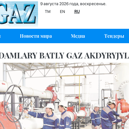
9 августа 2026 года, воскресенье.
TM
EN
RU
и
Новости мира
Медиа
Тендеры
DAMLARY BATLY GAZ AKDYRYJY