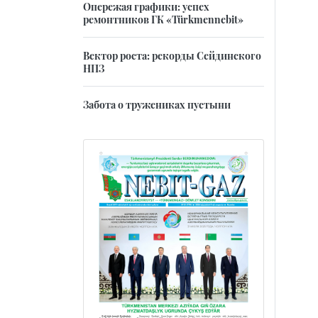
Опережая графики: успех
ремонтников ГК «Türkmennebit»
Вектор роста: рекорды Сейдинского
НПЗ
Забота о тружениках пустыни