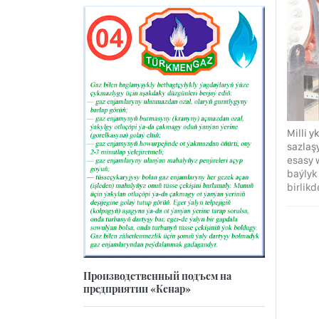
Milli 
sazlaş
esasy 
baýlyk
birlik
Производственный подъем на
предприятии «Кенар»