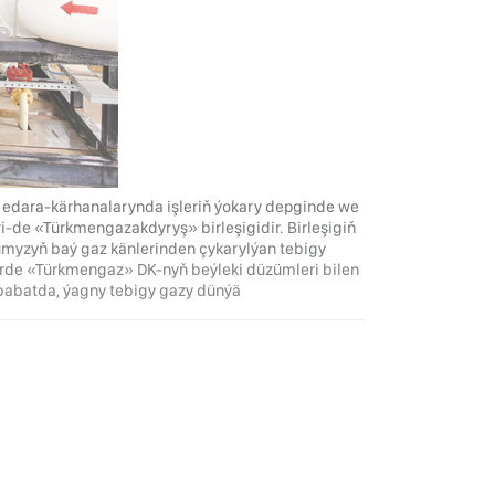
 edara-kärhanalarynda işleriň ýokary depginde we
-de «Türkmengazakdyryş» birleşigidir. Birleşigiň
dumyzyň baý gaz känlerinden çykarylýan tebigy
işlerde «Türkmengaz» DK-nyň beýleki düzümleri bilen
 babatda, ýagny tebigy gazy dünýä