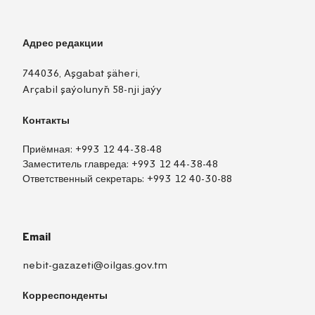
Адрес редакции
744036, Aşgabat şäheri,
Arçabil şaýolunyň 58-nji jaýy
Контакты
Приёмная:
+993 12 44-38-48
Заместитель главреда:
+993 12 44-38-48
Ответственный секретарь:
+993 12 40-30-88
Email
nebit-gazazeti@oilgas.gov.tm
Корреспонденты