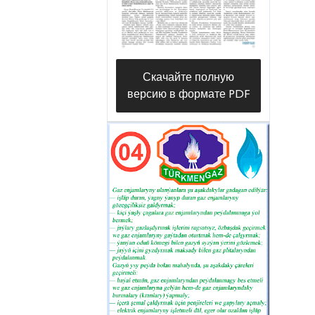
питьевой и производственной
воды, при этом темп роста
производства вырос на 102
процента. Это свидетельствует о
Скачайте полную
том, что по сравнению с
версию в формате PDF
соответствующим периодом
прошлого года потребителям
было отправлено почти на 16
тысяч 350 кубических метров
воды больше. Обновление и
ремонт водопроводов,
находящихся в ведении
управления, оказывают
благоприятное влияние на
достижение высоких
результатов.