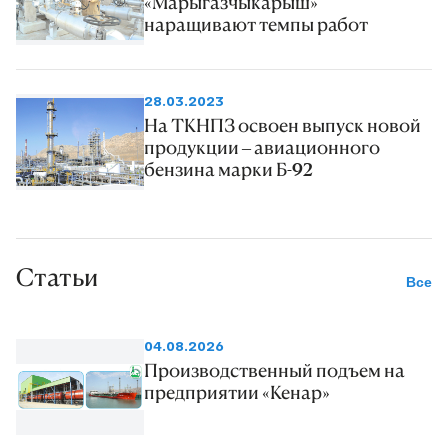
«Марыгазчыкарыш»
протяженностью 330 метров на
наращивают темпы работ
водоводе диаметром 900 мм и
протяженностью 800 метров на
водоводе диаметром 720 мм.
28.03.2023
Также были обновлены
На ТКНПЗ освоен выпуск новой
продукции – авиационного
водопроводы диаметром 225 мм
бензина марки Б-92
на участках Джебел — Готурдепе
и Балканабат — Узбой. Кроме
того, ремонтные работы были
осуществлены на внутренних
Статьи
Все
водопроводных сетях
протяженностью 16,5 километра
04.08.2026
на водном месторождении Ясга.
Производственный подъем на
предприятии «Кенар»