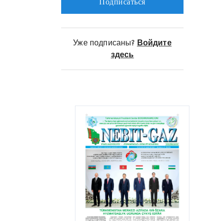
Подписаться
увеличиваются объемы воды,
поступающей из 49 групповых
скважин, действующих в
Уже подписаны?
Войдите
окрестностях подземного озера
здесь
Ясга, а также забираемой
мощными насосами из
Каспийского моря. За
прошедший период года,
проходящего под девизом
«Независимый нейтральный
Туркменистан – родина
целеустремлённых крылатых
скакунов», по управлению было
добыто более 1 миллиона 292
тысяч кубических метров