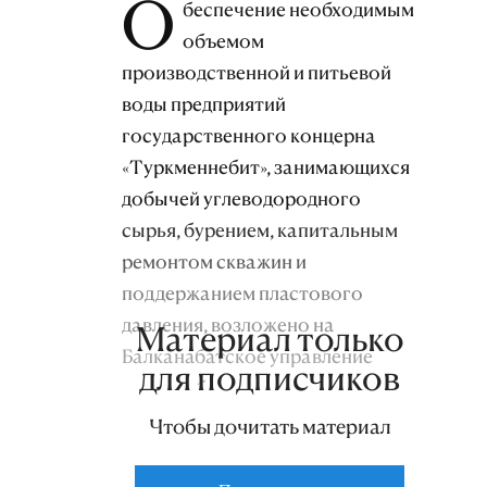
О
беспечение необходимым
объемом
производственной и питьевой
воды предприятий
государственного концерна
«Туркменнебит», занимающихся
добычей углеводородного
сырья, бурением, капитальным
ремонтом скважин и
поддержанием пластового
давления, возложено на
Материал только
Балканабатское управление
для подписчиков
водоснабжения треста
«Небитгазбуравлайыш».
Чтобы дочитать материал
Благодаря их неустанным
усилиям систематически