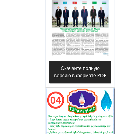
Вдоль участка Мары —
Туркменабат скоростной
трассы, отвечающей самым
строгим международным
требованиям, была развернута
сеть современных объектов
дорожного сервиса. В их числе
Скачайте полную
— новые автозаправочные
версию в формате PDF
станции (АЗС), которые уже
начали предоставлять услуги
населению.