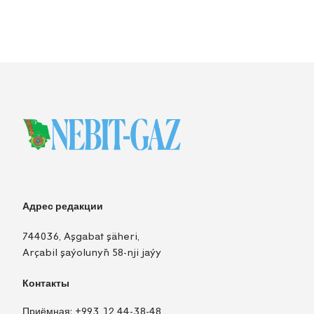
Адрес редакции
744036, Aşgabat şäheri,
Arçabil şaýolunyň 58-nji jaýy
Контакты
Приёмная:
+993 12 44-38-48