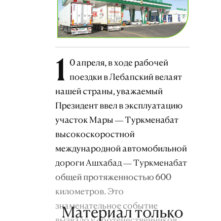
1
0 апреля, в ходе рабочей
поездки в Лебапский велаят
нашей страны, уважаемый
Президент ввел в эксплуатацию
участок Мары — Туркменабат
высокоскоростной
международной автомобильной
дороги Ашхабад — Туркменабат
общей протяженностью 600
километров. Это
знаменательное событие
Материал только
вызвало у соотечественников