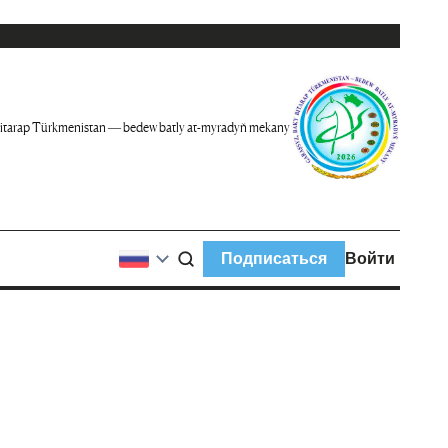
itarap Türkmenistan — bedew batly at-myradyň mekany
Подписаться
Войти