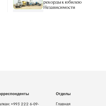
рекорды к юбилею
Независимости
орреспонденты
Отделы
алкан:
+993 222 6-09-
Главная