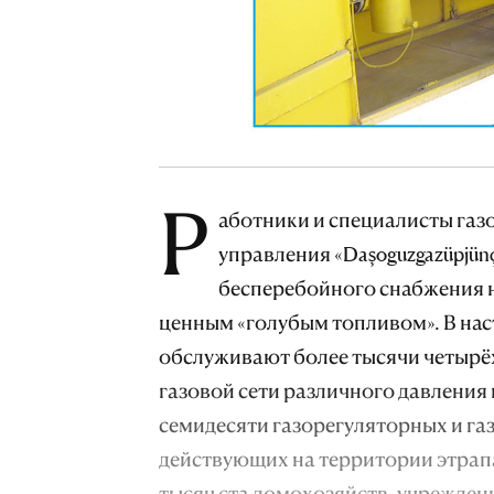
Р
аботники и специалисты газо
управления «Daşoguzgazüpjün
бесперебойного снабжения н
ценным «голубым топливом». В на
обслуживают более тысячи четырё
газовой сети различного давления 
семидесяти газорегуляторных и га
действующих на территории этрапа.
тысяч ста домохозяйств, учрежде