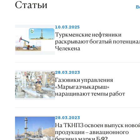
газовой сети.
Статьи
В
10.03.2025
Туркменские нефтяники
раскрывают богатый потенциа
Челекена
28.03.2023
Газовики управления
«Марыгазчыкарыш»
наращивают темпы работ
28.03.2023
На ТКНПЗ освоен выпуск ново
продукции – авиационного
бензина марки Б-92