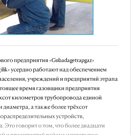
вого предприятия «Gubadagetrapgaz»
çilik» усердно работают над обеспечением
аселения, учреждений и предприятий этрапа
стоящее время газовщики предприятия
хсот километров трубопровода единой
и диаметра, а также более трёхсот
зораспределительных устройств,
 Это говорит о том, что более двадцати
ний и предприятий района непрерывно