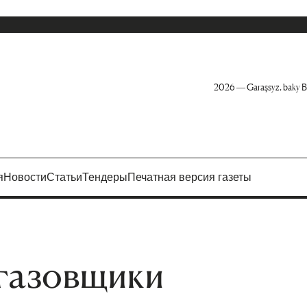
2026 — Garaşsyz, baky B
я
Новости
Статьи
Тендеры
Печатная версия газеты
 газовщики