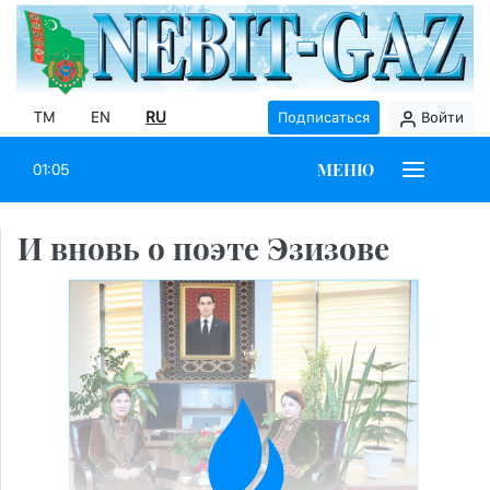
TM
EN
RU
Подписаться
Войти
МЕНЮ
01:05
И вновь о поэте Эзизове