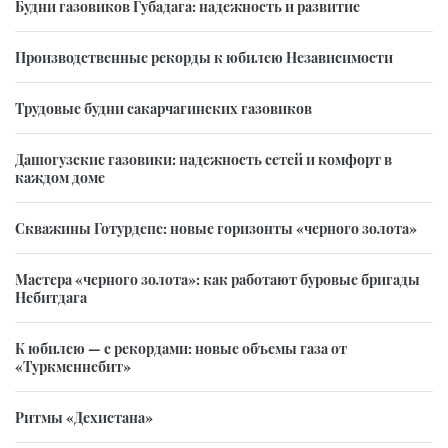
Будни газовиков Губадага: надежность и развитие
Производственные рекорды к юбилею Независимости
Трудовые будни сакарчагинских газовиков
Дашогузские газовики: надежность сетей и комфорт в
каждом доме
Скважины Готурдепе: новые горизонты «черного золота»
Мастера «черного золота»: как работают буровые бригады
Небитдага
К юбилею — с рекордами: новые объемы газа от
«Туркменнебит»
Ритмы «Дехистана»