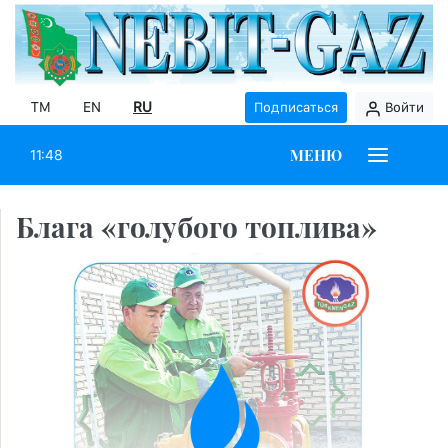
TM
EN
RU
Подписаться
Войти
МЕНЮ
11:48
Блага «голубого топлива»