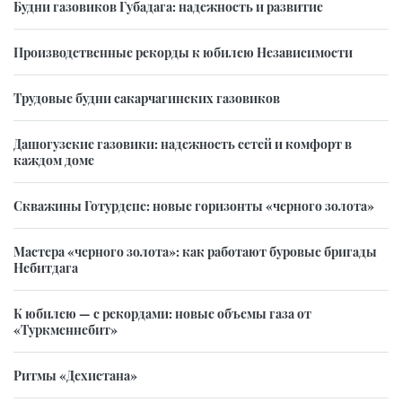
Будни газовиков Губадага: надежность и развитие
Производственные рекорды к юбилею Независимости
Трудовые будни сакарчагинских газовиков
Дашогузские газовики: надежность сетей и комфорт в
каждом доме
Скважины Готурдепе: новые горизонты «черного золота»
Мастера «черного золота»: как работают буровые бригады
Небитдага
К юбилею — с рекордами: новые объемы газа от
«Туркменнебит»
Ритмы «Дехистана»