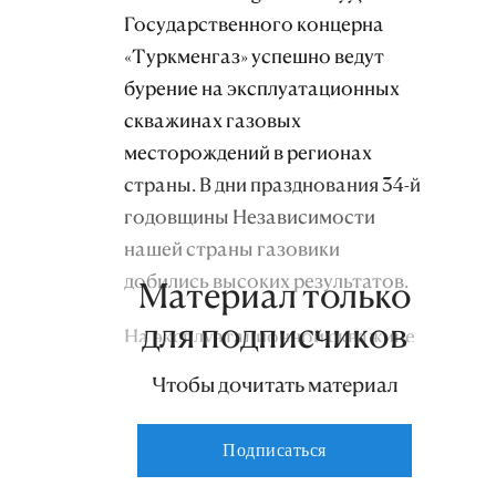
Государственного концерна
«Туркменгаз» успешно ведут
бурение на эксплуатационных
скважинах газовых
месторождений в регионах
страны. В дни празднования 34-й
годовщины Независимости
нашей страны газовики
добились высоких результатов.
Материал только
для подписчиков
На эксплуатационной скважине
№ 241 газоконденсатного
Чтобы дочитать материал
месторождения Атабай
Центрально-Каракумского
Подписаться
газопромыслового комплекса