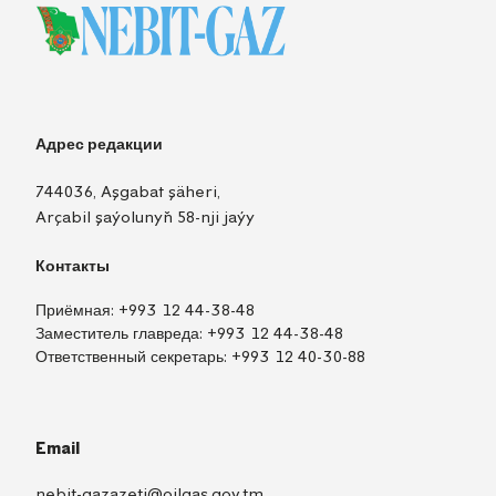
Адрес редакции
744036, Aşgabat şäheri,
Arçabil şaýolunyň 58-nji jaýy
Контакты
Приёмная:
+993 12 44-38-48
Заместитель главреда:
+993 12 44-38-48
Ответственный секретарь:
+993 12 40-30-88
Email
nebit-gazazeti@oilgas.gov.tm