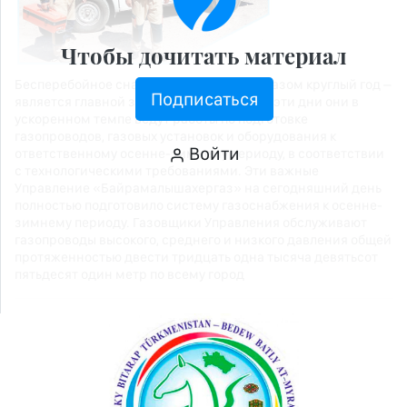
Чтобы дочитать материал
Бесперебойное снабжение природным газом круглый год –
Подписаться
является главной заботой газовщиков. В эти дни они в
ускоренном темпе ведут работы по подготовке
газопроводов, газовых установок и оборудования к
Войти
ответственному осенне-зимнему периоду, в соответствии
с технологическими требованиями. Эти важные
Управление «Байрамалышахергаз» на сегодняшний день
полностью подготовило систему газоснабжения к осенне-
зимнему периоду. Газовщики Управления обслуживают
газопроводы высокого, среднего и низкого давления общей
протяженностью двести тридцать одна тысяча девятьсот
пятьдесят один метр по всему город