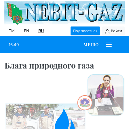
TM
EN
RU
Подписаться
Войти
МЕНЮ
16:40
Блага природного газа