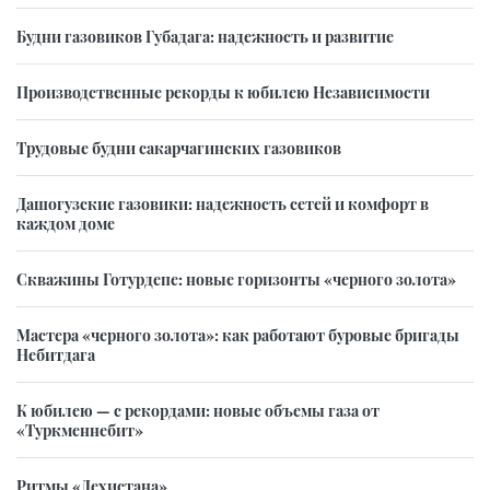
Будни газовиков Губадага: надежность и развитие
Производственные рекорды к юбилею Независимости
Трудовые будни сакарчагинских газовиков
Дашогузские газовики: надежность сетей и комфорт в
каждом доме
Скважины Готурдепе: новые горизонты «черного золота»
Мастера «черного золота»: как работают буровые бригады
Небитдага
К юбилею — с рекордами: новые объемы газа от
«Туркменнебит»
Ритмы «Дехистана»