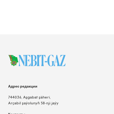
Адрес редакции
744036, Aşgabat şäheri,
Arçabil şaýolunyň 58-nji jaýy