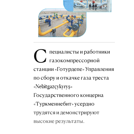
С
пециалисты и работники
газокомпрессорной
станции «Готурдепе» Управления
по сбору и откачке газа треста
«Nebitgazçykyryş»
Государственного концерна
«Туркменнебит» усердно
трудятся и демонстрируют
высокие результаты.