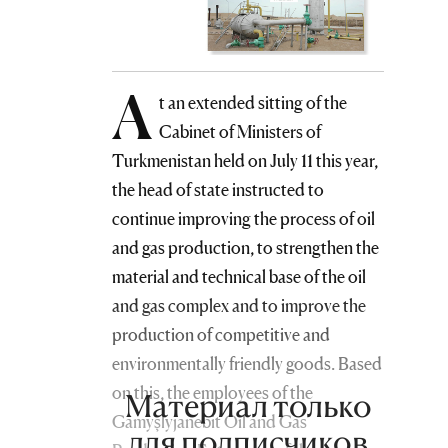
A
t an extended sitting of the
Cabinet of Ministers of
Turkmenistan held on July 11 this year,
the head of state instructed to
continue improving the process of oil
and gas production, to strengthen the
material and technical base of the oil
and gas complex and to improve the
production of competitive and
environmentally friendly goods. Based
on this, the employees of the
Материал только
Gamyşlyjanebit Oil and Gas
для подписчиков